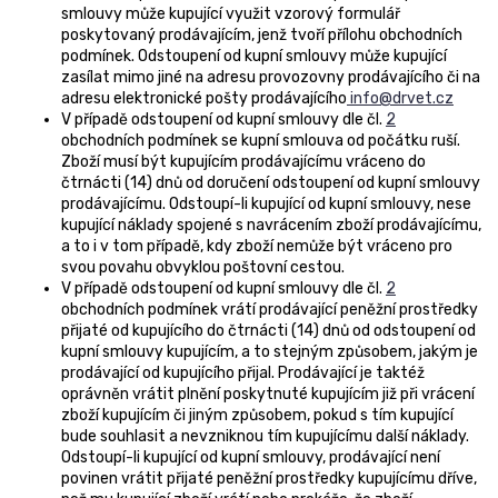
smlouvy může kupující využit vzorový formulář
poskytovaný prodávajícím, jenž tvoří přílohu obchodních
podmínek. Odstoupení od kupní smlouvy může kupující
zasílat mimo jiné na adresu provozovny prodávajícího či na
adresu elektronické pošty prodávajícího
info@drvet.cz
V případě odstoupení od kupní smlouvy dle čl.
2
obchodních podmínek se kupní smlouva od počátku ruší.
Zboží musí být kupujícím prodávajícímu vráceno do
čtrnácti (14) dnů od doručení odstoupení od kupní smlouvy
prodávajícímu. Odstoupí-li kupující od kupní smlouvy, nese
kupující náklady spojené s navrácením zboží prodávajícímu,
a to i v tom případě, kdy zboží nemůže být vráceno pro
svou povahu obvyklou poštovní cestou.
V případě odstoupení od kupní smlouvy dle čl.
2
obchodních podmínek vrátí prodávající peněžní prostředky
přijaté od kupujícího do čtrnácti (14) dnů od odstoupení od
kupní smlouvy kupujícím, a to stejným způsobem, jakým je
prodávající od kupujícího přijal. Prodávající je taktéž
oprávněn vrátit plnění poskytnuté kupujícím již při vrácení
zboží kupujícím či jiným způsobem, pokud s tím kupující
bude souhlasit a nevzniknou tím kupujícímu další náklady.
Odstoupí-li kupující od kupní smlouvy, prodávající není
povinen vrátit přijaté peněžní prostředky kupujícímu dříve,