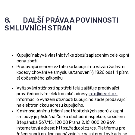
8. DALŠÍ PRÁVA A POVINNOSTI
SMLUVNÍCH STRAN
Kupující nabývá vlastnictví ke zboží zaplacením celé kupní
ceny zboží.
Prodávající není ve vztahu ke kupujícímu vázán žádnými
kodexy chování ve smyslu ustanovení § 1826 odst. 1 písm.
e) občanského zákoníku.
Vyřizování stížností spotřebitelů zajišťuje prodávající
prostřednictvím elektronické adresy
info@drvet.cz.
Informaci o vyřízení stížnosti kupujícího zašle prodávající
na elektronickou adresu kupujícího.
K mimosoudnímu řešení spotřebitelských sporů z kupní
smlouvy je příslušná Česká obchodní inspekce, se sídlem
Štěpánská 567/15, 120 00 Praha 2, IČ: 000 20 869,
internetová adresa: https://adr.coi.cz/cs. Platformu pro
řešení sporů on-line nacházející se na internetové adrese