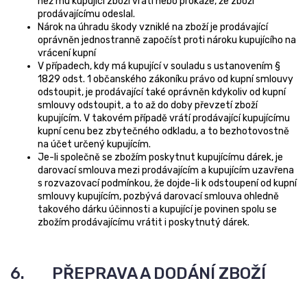
než mu kupující zboží vrátí nebo prokáže, že zboží
prodávajícímu odeslal.
Nárok na úhradu škody vzniklé na zboží je prodávající
oprávněn jednostranně započíst proti nároku kupujícího na
vrácení kupní
V případech, kdy má kupující v souladu s ustanovením §
1829 odst. 1 občanského zákoníku právo od kupní smlouvy
odstoupit, je prodávající také oprávněn kdykoliv od kupní
smlouvy odstoupit, a to až do doby převzetí zboží
kupujícím. V takovém případě vrátí prodávající kupujícímu
kupní cenu bez zbytečného odkladu, a to bezhotovostně
na účet určený kupujícím.
Je-li společně se zbožím poskytnut kupujícímu dárek, je
darovací smlouva mezi prodávajícím a kupujícím uzavřena
s rozvazovací podmínkou, že dojde-li k odstoupení od kupní
smlouvy kupujícím, pozbývá darovací smlouva ohledně
takového dárku účinnosti a kupující je povinen spolu se
zbožím prodávajícímu vrátit i poskytnutý dárek.
6. PŘEPRAVA A DODÁNÍ ZBOŽÍ