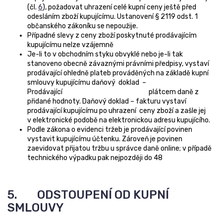
(čl.
6
), požadovat uhrazení celé kupní ceny ještě před
odesláním zboží kupujícímu. Ustanovení § 2119 odst. 1
občanského zákoníku se nepoužije.
Případné slevy z ceny zboží poskytnuté prodávajícím
kupujícímu nelze vzájemně
Je-li to v obchodním styku obvyklé nebo je-li tak
stanoveno obecně závaznými právními předpisy, vystaví
prodávající ohledně plateb prováděných na základě kupní
smlouvy kupujícímu daňový doklad –
Prodávající plátcem daně z
přidané hodnoty. Daňový doklad – fakturu vystaví
prodávající kupujícímu po uhrazení ceny zboží a zašle jej
v elektronické podobě na elektronickou adresu kupujícího.
Podle zákona o evidenci tržeb je prodávající povinen
vystavit kupujícímu účtenku. Zároveň je povinen
zaevidovat přijatou tržbu u správce daně online; v případě
technického výpadku pak nejpozději do 48
5. ODSTOUPENÍ OD KUPNÍ
SMLOUVY