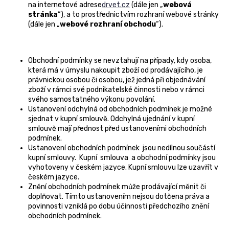
na internetové adrese
drvet.cz
(dále jen „
webová
stránka
“), a to prostřednictvím rozhraní webové stránky
(dále jen „
webové rozhraní obchodu
“).
Obchodní podmínky se nevztahují na případy, kdy osoba,
která má v úmyslu nakoupit zboží od prodávajícího, je
právnickou osobou či osobou, jež jedná při objednávání
zboží v rámci své podnikatelské činnosti nebo v rámci
svého samostatného výkonu povolání.
Ustanovení odchylná od obchodních podmínek je možné
sjednat v kupní smlouvě. Odchylná ujednání v kupní
smlouvě mají přednost před ustanoveními obchodních
podmínek.
Ustanovení obchodních podmínek jsou nedílnou součástí
kupní smlouvy. Kupní smlouva a obchodní podmínky jsou
vyhotoveny v českém jazyce. Kupní smlouvu lze uzavřít v
českém jazyce.
Znění obchodních podmínek může prodávající měnit či
doplňovat. Tímto ustanovením nejsou dotčena práva a
povinnosti vzniklá po dobu účinnosti předchozího znění
obchodních podmínek.