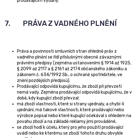
prodávajícím vydány.
7. PRÁVA Z VADNÉHO PLNĚNÍ
Práva a povinnosti smluvních stran ohledně práv z
vadného plnění se řídí příslušnými obecně závaznými
právními předpisy (zejména ustanoveními § 1914 až 1925,
§ 2099 až 2117 a § 2161 až 2174 občanského zákoníku a
zákonem č. 634/1992 Sb., o ochraně spotřebitele, ve
znění pozdějších předpisů).
Prodávající odpovídá kupujícímu, že zboží při převzetí
nemá vady. Zejména prodávající odpovídá kupujícímu, že v
době, kdy kupující zboží převzal:
má zboží vlastnosti, které si strany ujednaly, a chybí-li
ujednání, má takové vlastnosti, které prodávající nebo
výrobce popsal nebo které kupující očekával s ohledem na
povahu zboží a na základě reklamy jimi prováděné,
se zboží hodí k účelu, který pro jeho použití prodávající
uvádí nebo ke kterému se zboží tohoto druhu obvykle