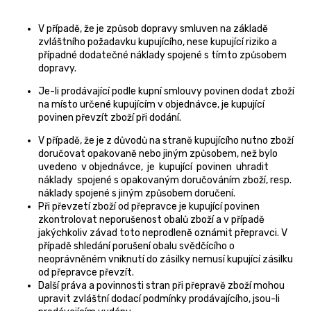
V případě, že je způsob dopravy smluven na základě
zvláštního požadavku kupujícího, nese kupující riziko a
případné dodatečné náklady spojené s tímto způsobem
dopravy.
Je-li prodávající podle kupní smlouvy povinen dodat zboží
na místo určené kupujícím v objednávce, je kupující
povinen převzít zboží při dodání.
V případě, že je z důvodů na straně kupujícího nutno zboží
doručovat opakovaně nebo jiným způsobem, než bylo
uvedeno v objednávce, je kupující povinen uhradit
náklady spojené s opakovaným doručováním zboží, resp.
náklady spojené s jiným způsobem doručení.
Při převzetí zboží od přepravce je kupující povinen
zkontrolovat neporušenost obalů zboží a v případě
jakýchkoliv závad toto neprodleně oznámit přepravci. V
případě shledání porušení obalu svědčícího o
neoprávněném vniknutí do zásilky nemusí kupující zásilku
od přepravce převzít.
Další práva a povinnosti stran při přepravě zboží mohou
upravit zvláštní dodací podmínky prodávajícího, jsou-li