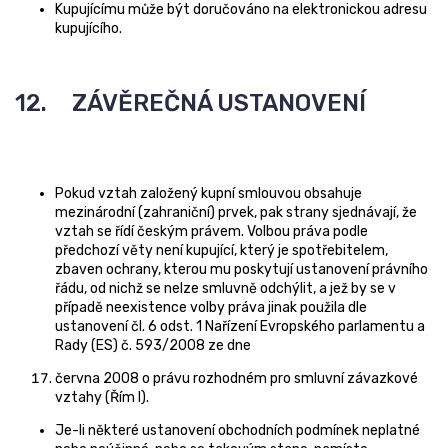
Kupujícímu může být doručováno na elektronickou adresu
kupujícího.
12. ZÁVĚREČNÁ USTANOVENÍ
Pokud vztah založený kupní smlouvou obsahuje
mezinárodní (zahraniční) prvek, pak strany sjednávají, že
vztah se řídí českým právem. Volbou práva podle
předchozí věty není kupující, který je spotřebitelem,
zbaven ochrany, kterou mu poskytují ustanovení právního
řádu, od nichž se nelze smluvně odchýlit, a jež by se v
případě neexistence volby práva jinak použila dle
ustanovení čl. 6 odst. 1 Nařízení Evropského parlamentu a
Rady (ES) č. 593/2008 ze dne
června 2008 o právu rozhodném pro smluvní závazkové
vztahy (Řím I).
Je-li některé ustanovení obchodních podmínek neplatné