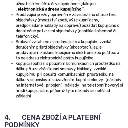
uživatelském účtu či v objednávce (dále jen
„
elektronická adresa kupujícího
“).
Prodávající je vždy oprávněn v závislosti na charakteru
objednávky (množství zboží, výše kupní ceny,
předpokládané náklady na dopravu) požádat kupujícího o
dodatečné potvrzení objednávky (například písemně či
telefonicky).
Smluvní vztah mezi prodávajícím a kupujícím vzniká
doručením přijetí objednávky (akceptací), jež je
prodávajícím zasláno kupujícímu elektronickou poštou, a
to na adresu elektronické pošty kupujícího.
Kupující souhlasí s použitím komunikačních prostředků na
dálku při uzavírání kupní smlouvy. Náklady vzniklé
kupujícímu při použití komunikačních prostředků na
dálku v souvislosti s uzavřením kupní smlouvy (náklady
na internetové připojení, náklady na telefonní hovory) si
hradí kupující sám, přičemž tyto náklady se neliší od
základní
4. CENA ZBOŽÍ A PLATEBNÍ
PODMÍNKY