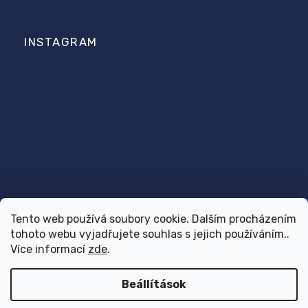
INSTAGRAM
Tento web používá soubory cookie. Dalším procházením
tohoto webu vyjadřujete souhlas s jejich používáním..
Kövessen minket az Instagramon
Více informací
zde
.
Beállítások
Copyright 2026
Dr.Vet
. Minden jog fenntartva.