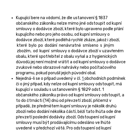
Kupující bere na vědomí, že dle ustanovení § 1837
občanského zákoníku nelze mimo jiné odstoupit od kupní
smlouvy o dodávce zboží, které bylo upraveno podle přání
kupujícího nebo pro jeho osobu, od kupní smlouvy o
dodávce zboží, které podléhá rychlé zkáze, jakož i zboží,
které bylo po dodání nenávratně smíseno s jiným
zbožím, od kupní smlouvy o dodávce zboží v uzavřeném
obalu, které spotřebitel z obalu vyňal a z hygienických
důvodů jej není možné vrátit a od kupní smlouvy o dodávce
zvukové nebo obrazové nahrávky nebo počítačového
programu, pokud porušil jejich původní obal.
Nejedná-li se o případ uvedený v čl.
1
obchodních podmínek
či o jiný případ, kdy nelze od kupní smlouvy odstoupit, má
kupující v souladu s ustanovením § 1829 odst. 1
občanského zákoníku právo od kupní smlouvy odstoupit, a
to do čtrnácti (14) dnů od převzetí zboží, přičemž v
případě, že předmětem kupní smlouvy je několik druhů
zboží nebo dodání několika částí, běží tato lhůta ode dne
převzetí poslední dodávky zboží. Odstoupení od kupní
smlouvy musí být prodávajícímu odesláno ve lhůtě
uvedené v předchozí větě. Pro odstoupení od kupní