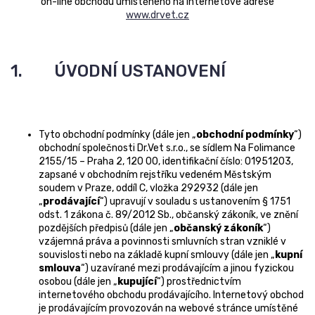
on-line obchodu umístěného na internetové adrese
www.drvet.cz
1. ÚVODNÍ USTANOVENÍ
Tyto obchodní podmínky (dále jen „
obchodní podmínky
“)
obchodní společnosti Dr.Vet s.r.o., se sídlem Na Folimance
2155/15 – Praha 2, 120 00, identifikační číslo: 01951203,
zapsané v obchodním rejstříku vedeném Městským
soudem v Praze, oddíl C, vložka 292932 (dále jen
„
prodávající
“) upravují v souladu s ustanovením § 1751
odst. 1 zákona č. 89/2012 Sb., občanský zákoník, ve znění
pozdějších předpisů (dále jen „
občanský zákoník
“)
vzájemná práva a povinnosti smluvních stran vzniklé v
souvislosti nebo na základě kupní smlouvy (dále jen „
kupní
smlouva
“) uzavírané mezi prodávajícím a jinou fyzickou
osobou (dále jen „
kupující
“) prostřednictvím
internetového obchodu prodávajícího. Internetový obchod
je prodávajícím provozován na webové stránce umístěné