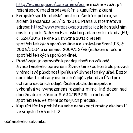
http://ec.europa.eu/consumers/odr
je možné využít při
řešení sporů mezi prodávajícím a kupujícím z kupní
Evropské spotřebitelské centrum Česká republika, se
sídlem Štěpánská 567/15, 120 00 Praha 2, internetová
adresa:
http://www.evropskyspotrebitel.cz
je kontaktním
místem podle Nařízení Evropského parlamentu a Rady (EU)
č. 524/2013 ze dne 21. května 2013 o řešení
spotřebitelských sporů on-line a o změně nařízení (ES) č.
2006/2004 a směrnice 2009/22/ES (nařízení o řešení
spotřebitelských sporů on-line).
Prodávající je oprávněn k prodeji zboží na základě
živnostenského oprávnění. Živnostenskou kontrolu provádí
v rámci své působnosti příslušný živnostenský úřad. Dozor
nad oblastí ochrany osobních údajů vykonává Úřad pro
ochranu osobních údajů. Česká obchodní inspekce
vykonává ve vymezeném rozsahu mimo jiné dozor nad
dodržováním zákona č. 634/1992 Sb., o ochraně
spotřebitele, ve znění pozdějších předpisů.
Kupující tímto přebírá na sebe nebezpečí změny okolností
ve smyslu 1765 odst. 2
občanského zákoníku.