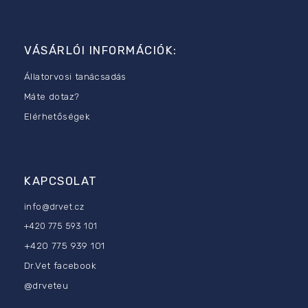
L
á
b
VÁSÁRLÓI INFORMÁCIÓK:
l
é
Állatorvosi tanácsadás
c
Máte dotaz?
Elérhetőségek
KAPCSOLAT
info
@
drvet.cz
+420 775 593 101
+420 775 939 101
Dr.Vet facebook
@drveteu