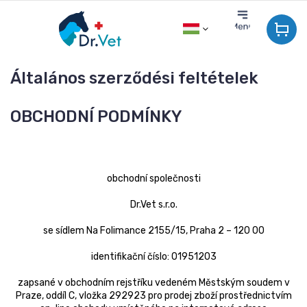
Ugrás
a
fő
tartalomhoz
Általános szerződési feltételek
OBCHODNÍ PODMÍNKY
obchodní společnosti
Dr.Vet s.r.o.
se sídlem Na Folimance 2155/15, Praha 2 – 120 00
identifikační číslo: 01951203
zapsané v obchodním rejstříku vedeném Městským soudem v
Praze, oddíl C, vložka 292923 pro prodej zboží prostřednictvím