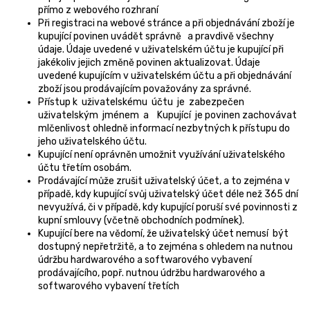
přímo z webového rozhraní
Při registraci na webové stránce a při objednávání zboží je
kupující povinen uvádět správně a pravdivě všechny
údaje. Údaje uvedené v uživatelském účtu je kupující při
jakékoliv jejich změně povinen aktualizovat. Údaje
uvedené kupujícím v uživatelském účtu a při objednávání
zboží jsou prodávajícím považovány za správné.
Přístup k uživatelskému účtu je zabezpečen
uživatelským jménem a Kupující je povinen zachovávat
mlčenlivost ohledně informací nezbytných k přístupu do
jeho uživatelského účtu.
Kupující není oprávněn umožnit využívání uživatelského
účtu třetím osobám.
Prodávající může zrušit uživatelský účet, a to zejména v
případě, kdy kupující svůj uživatelský účet déle než 365 dní
nevyužívá, či v případě, kdy kupující poruší své povinnosti z
kupní smlouvy (včetně obchodních podmínek).
Kupující bere na vědomí, že uživatelský účet nemusí být
dostupný nepřetržitě, a to zejména s ohledem na nutnou
údržbu hardwarového a softwarového vybavení
prodávajícího, popř. nutnou údržbu hardwarového a
softwarového vybavení třetích