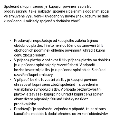
Společně s kupní cenou je kupující povinen zaplatit
prodávajícímu také náklady spojené s balením a dodáním zboží
ve smluvené výši. Není-li uvedeno výslovně jinak, rozumí se dále
kupní cenou i náklady spojené s dodáním zboží.
Prodávající nepožaduje od kupujícího zálohu či jinou
obdobnou platbu. Tímto není dotčeno ustanovení čl.
5
obchodních podmínek ohledně povinnosti uhradit kupní
cenu zboží předem.
V případě platby v hotovosti či v případě platby na dobírku
je kupní cena splatná při převzetí zboží. V případě
bezhotovostní platby je kupní cena splatná do 3 dnů od
uzavření kupní smlouvy.
V případě bezhotovostní platby je kupující povinen
uhrazovat kupní cenu zboží společně s uvedením
variabilního symbolu platby. V případě bezhotovostní
platby je závazek kupujícího uhradit kupní cenu splněn
okamžikem připsání příslušné částky na účet
prodávajícího.
Prodávající je oprávněn, zejména v případě, že ze strany
kupujícího nedojde k dodatečnému potvrzení objednávky