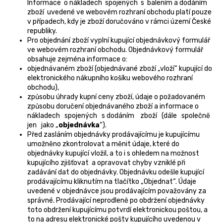
Informace o nákladech spojených s balením a dodáním
zboží uvedené ve webovém rozhraní obchodu platí pouze
v případech, kdy je zboží doručováno v rámci území České
republiky.
Pro objednání zboží vyplní kupující objednávkový formulář
ve webovém rozhraní obchodu. Objednávkový formulář
obsahuje zejména informace o:
objednávaném zboží (objednávané zboží „vloží“ kupující do
elektronického nákupního košíku webového rozhraní
obchodu),
způsobu úhrady kupní ceny zboží, údaje o požadovaném
způsobu doručení objednávaného zboží a informace o
nákladech spojených s dodáním zboží (dále společně
jen jako „
objednávka
“).
Před zasláním objednávky prodávajícímu je kupujícímu
umožněno zkontrolovat a měnit údaje, které do
objednávky kupující vložil, a to i s ohledem na možnost
kupujícího zjišťovat a opravovat chyby vzniklé při
zadávání dat do objednávky. Objednávku odešle kupující
prodávajícímu kliknutím na tlačítko „Objednat“. Údaje
uvedené v objednávce jsou prodávajícím považovány za
správné. Prodávající neprodleně po obdržení objednávky
toto obdržení kupujícímu potvrdí elektronickou poštou, a
to na adresu elektronické pošty kupujícího uvedenou v