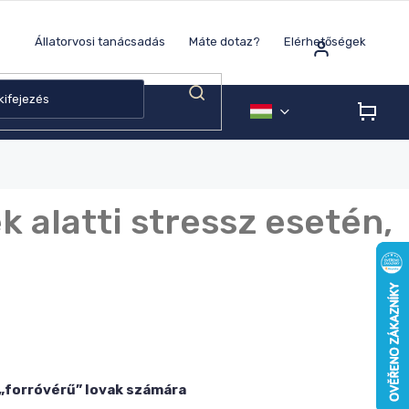
Állatorvosi tanácsadás
Máte dotaz?
Elérhetőségek
sadás
KOS
k alatti stressz esetén,
„forróvérű” lovak számára