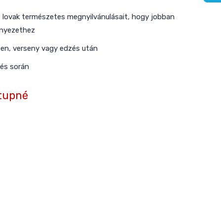
 lovak természetes megnyilvánulásait, hogy jobban
rnyezethez
ben, verseny vagy edzés után
és során
tupné