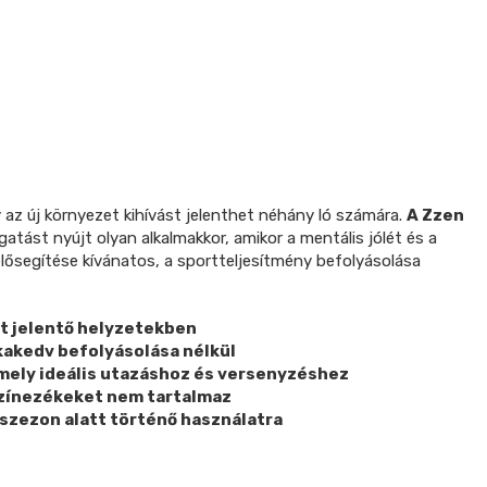
y az új környezet kihívást jelenthet néhány ló számára.
A Zzen
atást nyújt olyan alkalmakkor, amikor a mentális jólét és a
elősegítése kívánatos, a sportteljesítmény befolyásolása
st jelentő helyzetekben
kakedv befolyásolása nélkül
amely ideális utazáshoz és versenyzéshez
 színezékeket nem tartalmaz
yszezon alatt történő használatra