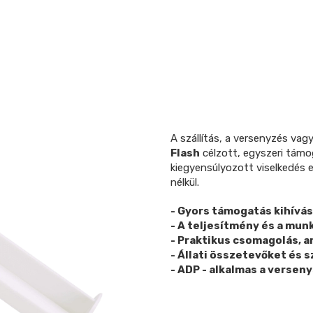
A szállítás, a versenyzés vag
Flash
célzott, egyszeri támog
kiegyensúlyozott viselkedés 
nélkül.
- Gyors támogatás kihívá
- A teljesítmény és a mun
- Praktikus csomagolás, 
- Állati összetevőket és
- ADP - alkalmas a versen