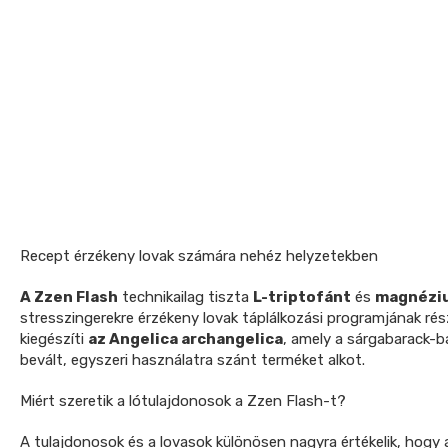
Recept érzékeny lovak számára nehéz helyzetekben
A Zzen Flash
technikailag tiszta
L-triptofánt
és
magnézi
stresszingerekre érzékeny lovak táplálkozási programjának rés
kiegészíti
az Angelica archangelica
, amely a sárgabarack-b
bevált, egyszeri használatra szánt terméket alkot.
Miért szeretik a lótulajdonosok a Zzen Flash-t?
A tulajdonosok és a lovasok különösen nagyra értékelik, hogy 