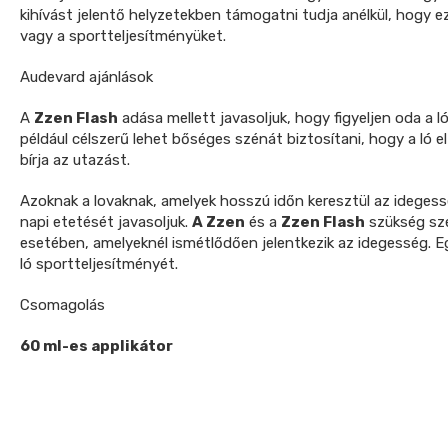
kihívást jelentő helyzetekben támogatni tudja anélkül, hogy 
vagy a sportteljesítményüket.
Audevard ajánlások
A
Zzen Flash
adása mellett javasoljuk, hogy figyeljen oda a l
például célszerű lehet bőséges szénát biztosítani, hogy a ló e
bírja az utazást.
Azoknak a lovaknak, amelyek hosszú időn keresztül az idegessé
napi etetését javasoljuk.
A Zzen
és a
Zzen Flash
szükség sze
esetében, amelyeknél ismétlődően jelentkezik az idegesség. E
ló sportteljesítményét.
Csomagolás
60 ml-es applikátor