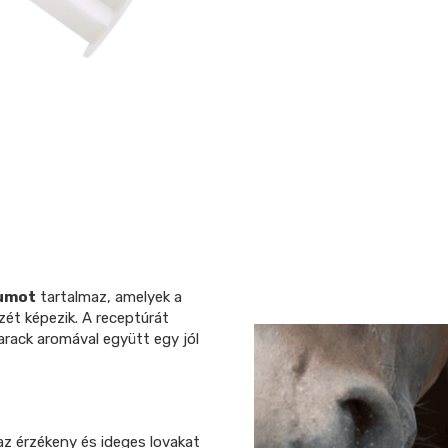
umot
tartalmaz, amelyek a
zét képezik. A receptúrát
arack aromával együtt egy jól
az érzékeny és ideges lovakat