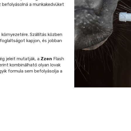
ez befolyásolná a munkakedvüket
ó környezetére. Szállítás közben
lfoglaltságot kapjon, és jobban
g jeleit mutatják, a
Zzen
Flash
rint kombinálható olyan lovak
gyik formula sem befolyásolja a