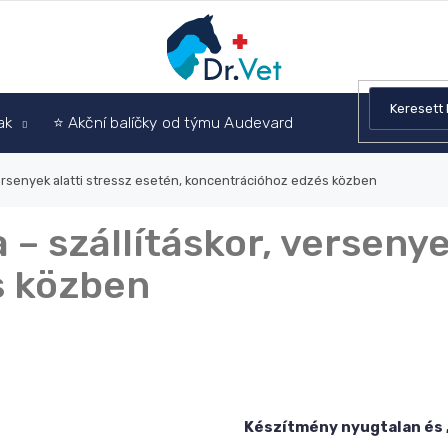
ak
⭐ Akční balíčky od týmu Audevard
Állatorvosi tanác
versenyek alatti stressz esetén, koncentrációhoz edzés közben
– szállításkor, versenye
s közben
Készítmény nyugtalan és 