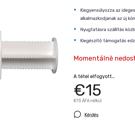
Kiegyensúlyozza az ideges
alkalmazkodjanak az új kö
Nyugtatásra szállítás köz
Kiegészítő támogatás edz
Momentálně nedos
A tétel elfogyott…
€15
€13 ÁFA nélkül
Kérdés