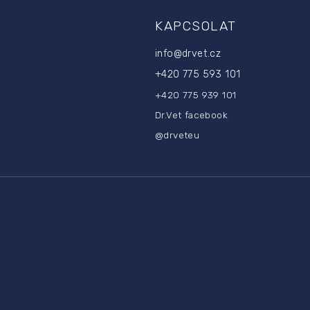
KAPCSOLAT
info
@
drvet.cz
+420 775 593 101
+420 775 939 101
Dr.Vet facebook
@drveteu