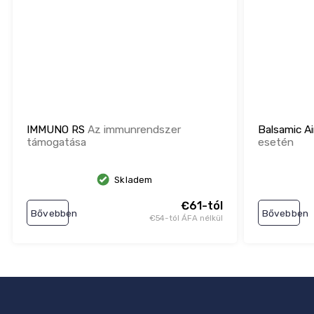
IMMUNO RS
Az immunrendszer
Balsamic A
támogatása
esetén
Skladem
€61-tól
Bővebben
Bővebben
€54-tól ÁFA nélkül
L
á