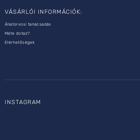
b
VÁSÁRLÓI INFORMÁCIÓK:
l
é
Állatorvosi tanácsadás
c
Máte dotaz?
Elérhetőségek
INSTAGRAM