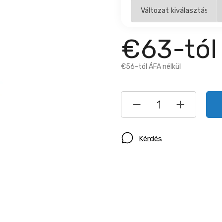
€63
-tól
€56
-tól ÁFA nélkül
Kérdés