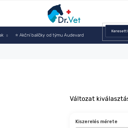
ak
⭐ Akční balíčky od týmu Audevard
Állatorvosi tanác
Változat kiválasztá
Kiszerelés mérete