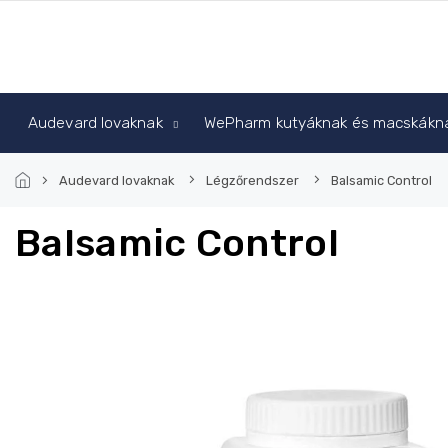
Ugrás
a
fő
tartalomhoz
Audevard lovaknak
WePharm kutyáknak és macskákn
Audevard lovaknak
Légzőrendszer
Balsamic Control
Balsamic Control