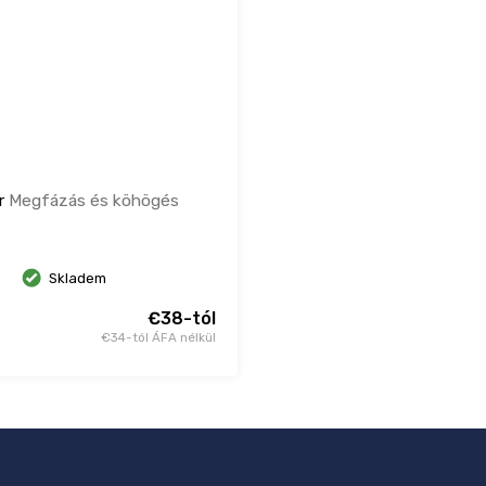
ir
Megfázás és köhögés
Skladem
€38-tól
€34-tól ÁFA nélkül