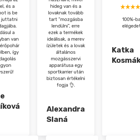
el, és a
hideg van és a
pot is be
lovaknak tovább
 juttatni
tart "mozgásba
100%-b
dagjába.
lendülni", erre
elégede
dásul a
ezek a termékek
lyban van
ideálisak, a merev
érőpohár
ízületek és a lovak
Katka
lben, így
általános
dagolás
mozgásszervi
Kosmák
agyon
apparátusa egy
szerű!
sportkarrier után
biztosan értékelni
fogja 👌.
ie
íková
Alexandra
Slaná