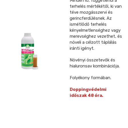
Minden ló, függetlenül a
terhelés mértékétől, ki van
téve mozgásszervi és
gerincferdülésnek. Az
ismétlődő terhelés
kényelmetlenséghez vagy
merevséghez vezethet, és
növeli a célzott táplálás
iránti igényt.
Növényi összetevők és
hialuronsav kombinációja.
Folyékony formában.
Doppingvédelmi
időszak 48 óra.