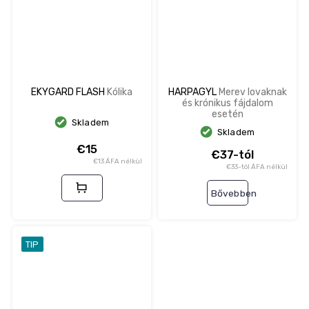
EKYGARD FLASH
Kólika
HARPAGYL
Merev lovaknak
és krónikus fájdalom
esetén
Skladem
Skladem
€15
€37-tól
€13 ÁFA nélkül
€33-tól ÁFA nélkül
Bővebben
TIP