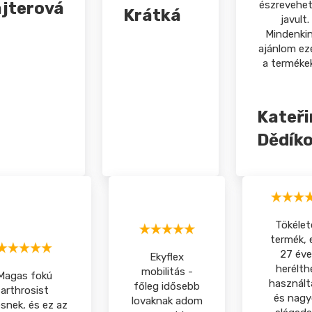
jterová
észrevehe
Krátká
javult.
Mindenki
ajánlom ez
a terméke
Kateři
Dědík
Tökélet
termék, 
27 éve
Ekyflex
herélth
mobilitás -
Magas fokú
használt
főleg idősebb
arthrosist
és nag
lovaknak adom
esnek, és ez az