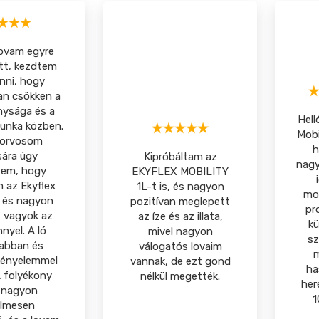
lovam egyre
ett, kezdtem
nni, hogy
an csökken a
ysága és a
Hell
unka közben.
Mobi
atorvosom
h
sára úgy
Kipróbáltam az
nagy
em, hogy
EKYFLEX MOBILITY
m az Ekyflex
1L-t is, és nagyon
mo
, és nagyon
pozitívan meglepett
pr
t vagyok az
az íze és az illata,
kü
nyel. A ló
mivel nagyon
sz
abban és
válogatós lovaim
ényelemmel
vannak, de ezt gond
ha
 folyékony
nélkül megették.
her
 nagyon
1
lmesen