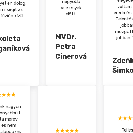
elégede
nagyobb
yetlen dolog,
voltam 
versenyek
ami segít az
eredménn
előtt.
nfúzión kívül.
Jelentő
jobba
mozgott
MVDr.
koleta
jobban ál
Petra
ganíková
Cinerová
Zdeň
Šimk
ink nagyon
nnyebbült.
ta merev
, és nem
Telje
galoppozni,