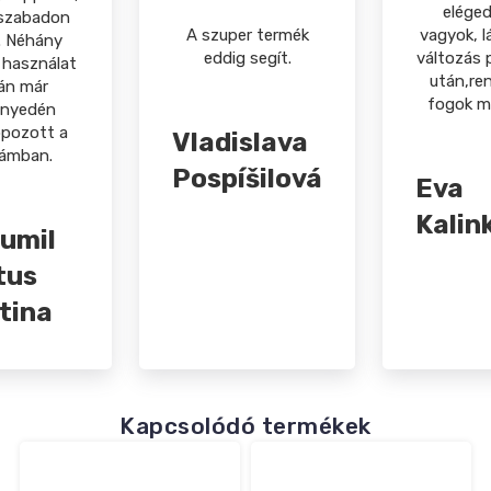
elége
szabadon
A szuper termék
vagyok, l
. Néhány
eddig segít.
változás 
 használat
után,ren
án már
fogok m
nyedén
ppozott a
Vladislava
rámban.
Pospíšilová
Eva
Kalin
umil
tus
tina
Kapcsolódó termékek