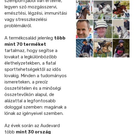
szempontjából van értelme,
legyen szó mozgásszervi,
emésztési, légzési, immunitási
vagy stresszkezelési
problémákról.
A termékcsalád jelenleg
több
mint 70 terméket
tartalmaz, hogy segítse a
lovakat a legkülönbözőbb
élethelyzetekben, a fiatal
sporttehetségektől az idős
lovakig. Minden a tudományos
ismereteken, a precíz
összetételen és a minőségi
összetevőkön alapul, de
alázattal a legfontosabb
dologgal szemben: magának a
lónak az igényeivel szemben.
Az évek során az Audevard
több
mint 30 ország