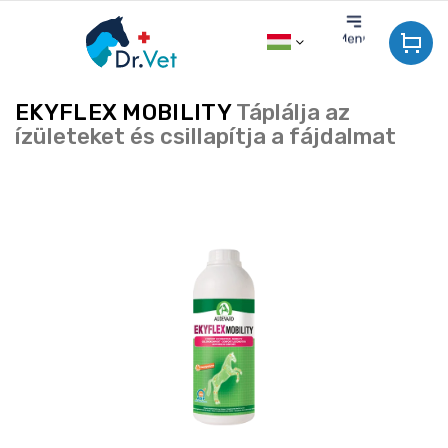
Ugrás
a
fő
tartalomhoz
EKYFLEX MOBILITY
Táplálja az
ízületeket és csillapítja a fájdalmat