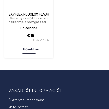
EKYFLEX NODOLOX FLASH
Versenyek előtt és után
csillapítja a mozgásszervi
fájdalmakat
Objednáno
€15
€13 ÁFA nélkül
Bővebben
L
á
b
VÁSÁRLÓI INFORMÁCIÓK:
l
Állatorvosi tanácsadás
é
c
Máte dotaz?