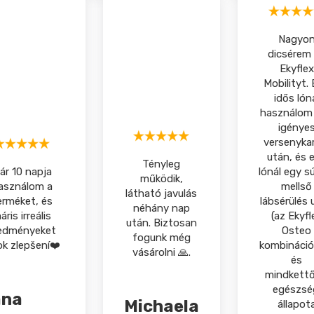
Nagyo
dicsérem
Ekyflex
Mobilityt.
idős lón
használom
igénye
versenykar
után, és 
Tényleg
ár 10 napja
lónál egy s
működik,
asználom a
mellső
látható javulás
erméket, és
lábsérülés 
néhány nap
áris irreális
(az Ekyfl
után. Biztosan
edményeket
Osteo
fogunk még
ok zlepšení❤️
kombinációv
vásárolni 🙏.
és
mindkettő
egészsé
ana
Michaela
állapot