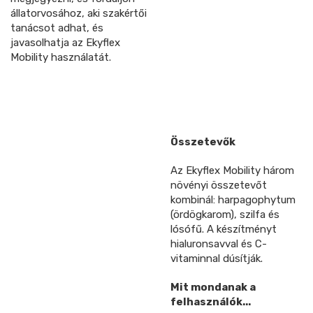
állatorvosához, aki szakértői
tanácsot adhat, és
javasolhatja az Ekyflex
Mobility használatát.
Összetevők
Az Ekyflex Mobility három
növényi összetevőt
kombinál: harpagophytum
(ördögkarom), szilfa és
lósófű. A készítményt
hialuronsavval és C-
vitaminnal dúsítják.
Mit mondanak a
felhasználók...