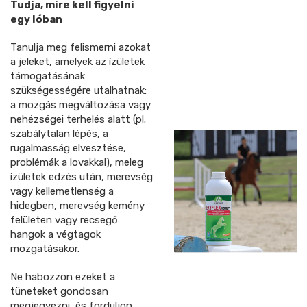
Tudja, mire kell figyelni
egy lóban
Tanulja meg felismerni azokat
a jeleket, amelyek az ízületek
támogatásának
szükségességére utalhatnak:
a mozgás megváltozása vagy
nehézségei terhelés alatt (pl.
szabálytalan lépés, a
rugalmasság elvesztése,
problémák a lovakkal), meleg
ízületek edzés után, merevség
vagy kellemetlenség a
hidegben, merevség kemény
felületen vagy recsegő
hangok a végtagok
mozgatásakor.
Ne habozzon ezeket a
tüneteket gondosan
megjegyezni, és forduljon