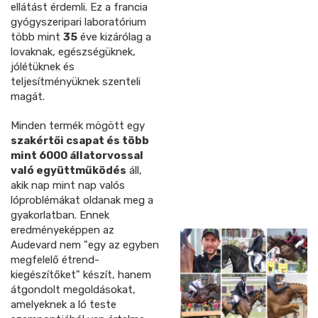
ellátást érdemli. Ez a francia
gyógyszeripari laboratórium
több mint
35
éve kizárólag a
lovaknak, egészségüknek,
jólétüknek és
teljesítményüknek szenteli
magát.
Minden termék mögött egy
szakértői csapat és több
mint 6000 állatorvossal
való együttműködés
áll,
akik nap mint nap valós
lóproblémákat oldanak meg a
gyakorlatban. Ennek
eredményeképpen az
Audevard nem "egy az egyben
megfelelő étrend-
kiegészítőket" készít, hanem
átgondolt megoldásokat,
amelyeknek a ló teste