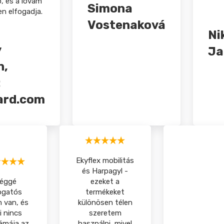
, és a lovam
Simona
n elfogadja.
Vostenaková
Ni
y
Ja
n,
:
ard.com
Ekyflex mobilitás
és Harpagyl -
léggé
ezeket a
ogatós
termékeket
 van, és
különösen télen
i nincs
szeretem
émája az
használni, mivel