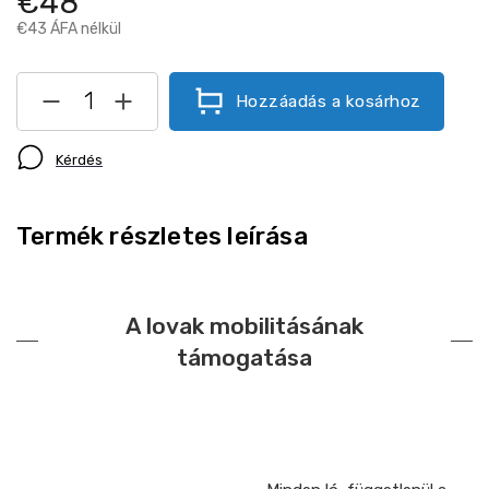
€48
€43 ÁFA nélkül
Hozzáadás a kosárhoz
Kérdés
Termék részletes leírása
A lovak mobilitásának
támogatása