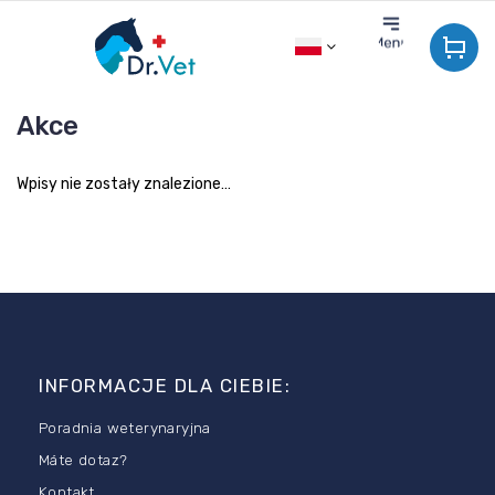
Przejść
do
treści
Akce
Wpisy nie zostały znalezione…
S
t
o
INFORMACJE DLA CIEBIE:
p
k
Poradnia weterynaryjna
a
Máte dotaz?
Kontakt