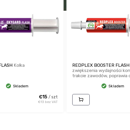
FLASH
Kolka
REDPLEX BOOSTER FLAS
zwiększenia wydajności koni
trakcie zawodów, poprawia 
krwi.
Skladem
Skladem
€15
/ szt
€13 bez VAT