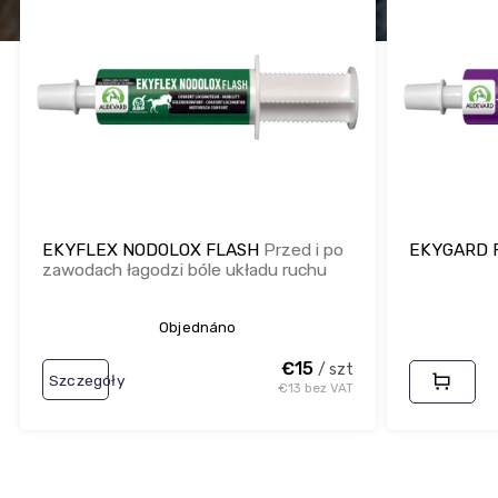
s
a
t
n
a
i
p
e
r
p
o
r
d
o
u
d
k
u
t
k
EKYFLEX NODOLOX FLASH
Przed i po
EKYGARD 
ó
t
zawodach łagodzi bóle układu ruchu
w
ó
w
Objednáno
€15
/ szt
Szczegóły
€13 bez VAT