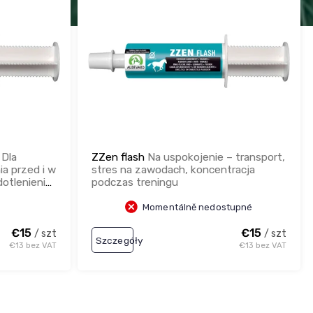
H
Dla
ZZen flash
Na uspokojenie – transport,
a przed i w
stres na zawodach, koncentracja
dotlenienie
podczas treningu
Momentálně nedostupné
€15
€15
/ szt
/ szt
Szczegóły
€13 bez VAT
€13 bez VAT