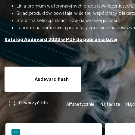
Linia premium weterynaryjnych produktów leczniczych, 
Skład produktów powstaje w ścisłej współpracy z lekarza
Staranna selekcja składników najwyższej jakości.
Laboratoria opracowują preparaty zgodnie z najnowszymi
Katalog Audevard 2022 w PDF do pobrania tutaj
Audevard flash
S
Otworzyć filtr
Alfabetycznie
Najtańsze
Najd
o
r
t
L
o
i
TIP
w