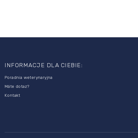
S
t
o
INFORMACJE DLA CIEBIE:
p
k
Poradnia weterynaryjna
a
Máte dotaz?
Kontakt