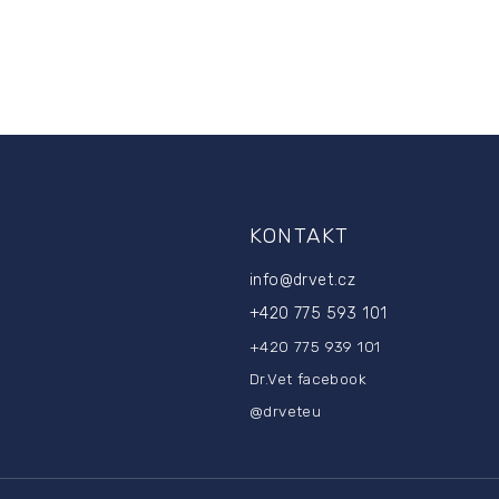
K
o
n
t
r
o
l
k
i
l
i
KONTAKT
s
t
y
info
@
drvet.cz
+420 775 593 101
+420 775 939 101
Dr.Vet facebook
@drveteu