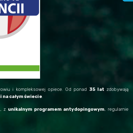
zdrowiu i kompleksowej opiece. Od ponad
35 lat
zdobywają
i na całym świecie
.
i
, z
unikalnym programem antydopingowym
, regularnie