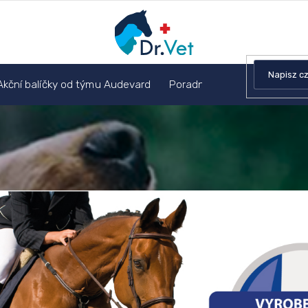
Akční balíčky od týmu Audevard
Poradnia weterynaryjna