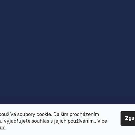
používá soubory cookie. Dalším procházením
Zga
 vyjadřujete souhlas s jejich používáním.. Více
de
.
Copyright 2026
Dr.Vet
. Wszystkie prawa zastrzeżone.