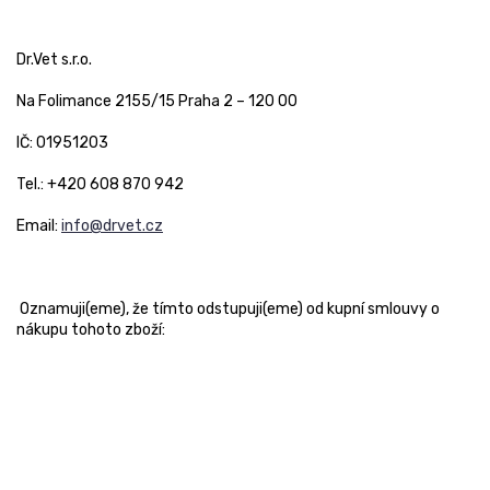
Dr.Vet s.r.o.
Na Folimance 2155/15 Praha 2 – 120 00
IČ: 01951203
Tel.: +420 608 870 942
Email:
info@drvet.cz
Oznamuji(eme), že tímto odstupuji(eme) od kupní smlouvy o
nákupu tohoto zboží: