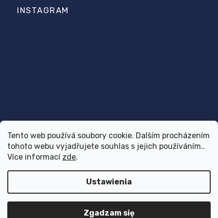
INSTAGRAM
Tento web používá soubory cookie. Dalším procházením
tohoto webu vyjadřujete souhlas s jejich používáním..
Śledź na Instagramie
Více informací
zde
.
Ustawienia
Copyright 2026
Dr.Vet
. Wszystkie prawa zastrzeżone.
Design
Shoptak.cz
| Platforma
Shoptet
Zgadzam się