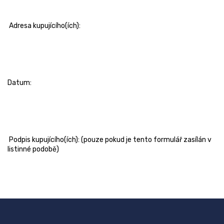
Adresa kupujícího(ích):
Datum:
Podpis kupujícího(ích): (pouze pokud je tento formulář zasílán v
listinné podobě)
S