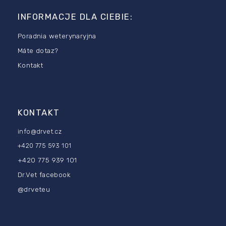
t
o
INFORMACJE DLA CIEBIE:
p
k
Poradnia weterynaryjna
a
Máte dotaz?
Kontakt
KONTAKT
info
@
drvet.cz
+420 775 593 101
+420 775 939 101
Dr.Vet facebook
@drveteu