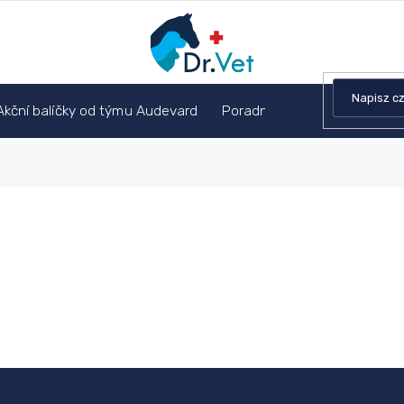
Akční balíčky od týmu Audevard
Poradnia weterynaryjna