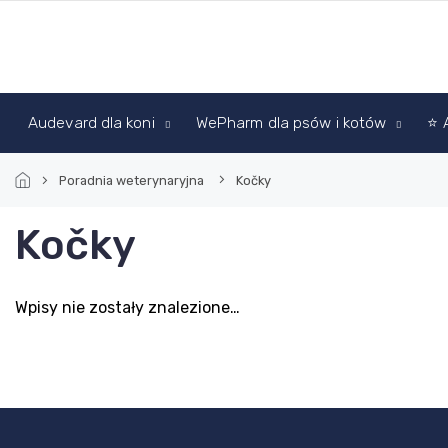
Przejść
do
treści
Audevard dla koni
WePharm dla psów i kotów
⭐ 
Poradnia weterynaryjna
Kočky
Kočky
Wpisy nie zostały znalezione…
S