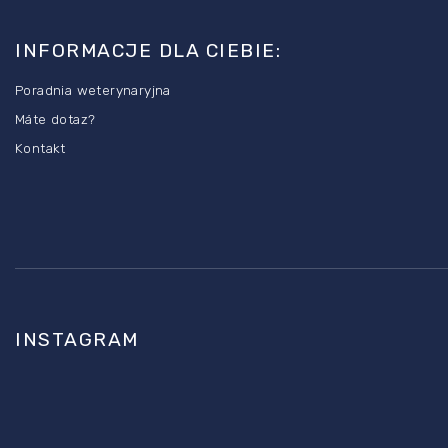
t
o
INFORMACJE DLA CIEBIE:
p
Poradnia weterynaryjna
k
Máte dotaz?
a
Kontakt
INSTAGRAM