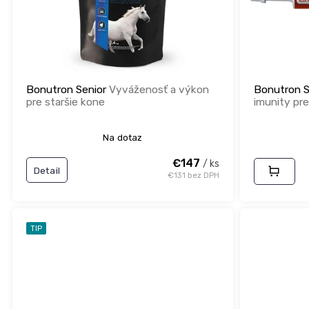
r
d
o
u
d
k
u
t
k
o
t
v
Bonutron Senior
Vyváženosť a výkon
Bonutron S
o
pre staršie kone
imunity pre
v
Na dotaz
€147
/ ks
Detail
€131 bez DPH
TIP