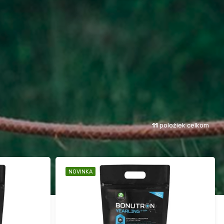
11
položiek celkom
NOVINKA