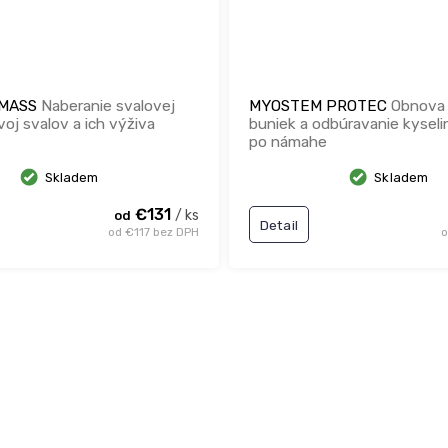
 MASS
Naberanie svalovej
MYOSTEM PROTEC
Obnova 
oj svalov a ich výživa
buniek a odbúravanie kyseli
po námahe
Skladem
Skladem
€131
/ ks
od
Detail
od €117 bez DPH
o
O
v
l
á
d
a
c