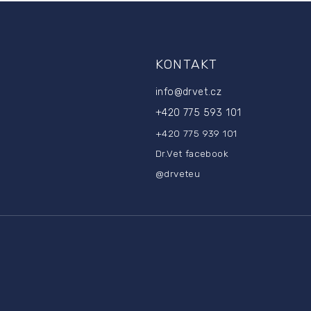
i
e
p
r
KONTAKT
v
k
y
info
@
drvet.cz
v
+420 775 593 101
ý
p
+420 775 939 101
i
Dr.Vet facebook
s
u
@drveteu