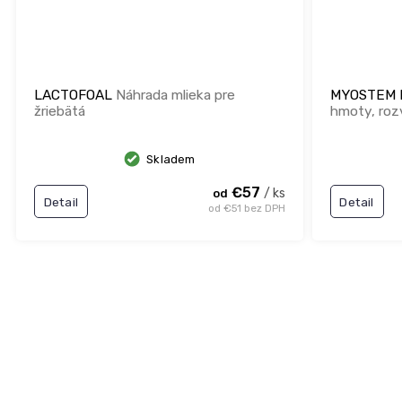
LACTOFOAL
Náhrada mlieka pre
MYOSTEM
žriebätá
hmoty, rozv
Skladem
€57
/ ks
od
Detail
Detail
od €51 bez DPH