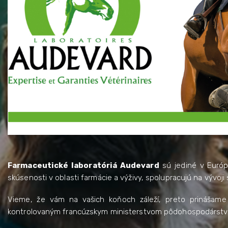
Farmaceutické laboratóriá Audevard
sú jediné v Európe
skúsenosti v oblasti farmácie a výživy, spolupracujú na vývoji
Vieme, že vám na vašich koňoch záleží, preto prinášam
kontrolovaným francúzskym ministerstvom pôdohospodárstva