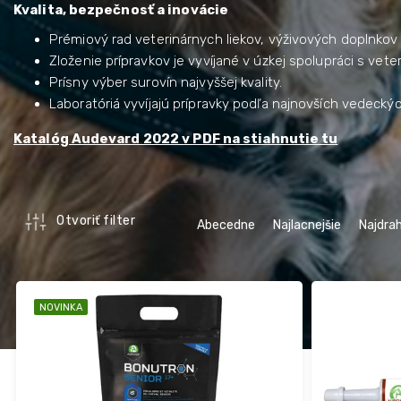
Kvalita, bezpečnosť a inovácie
Prémiový rad veterinárnych liekov, výživových doplnkov a
Zloženie prípravkov je vyvíjané v úzkej spolupráci s vete
Prísny výber surovín najvyššej kvality.
Laboratóriá vyvíjajú prípravky podľa najnovších vedecký
Katalóg Audevard 2022 v PDF na stiahnutie tu
R
Otvoriť filter
Abecedne
Najlacnejšie
Najdrah
a
d
e
V
n
ý
NOVINKA
i
p
e
i
p
s
r
p
o