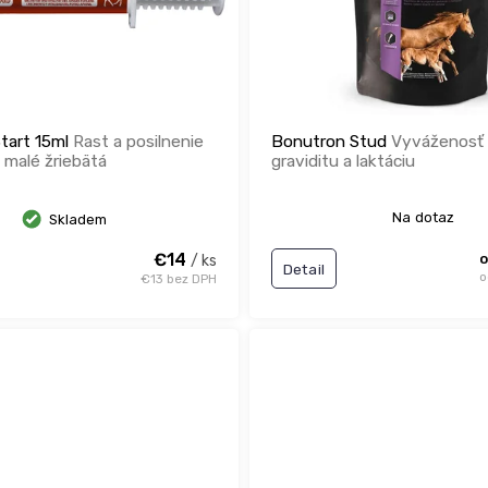
tart 15ml
Rast a posilnenie
Bonutron Stud
Vyváženosť 
 malé žriebätá
graviditu a laktáciu
Na dotaz
Skladem
€14
o
/ ks
Detail
o
€13 bez DPH