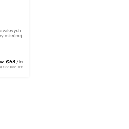
svalových
ny mliečnej
€63
/ ks
od
d €56 bez DPH