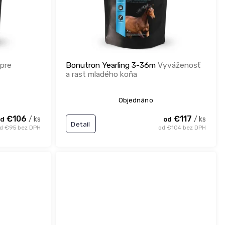
pre
Bonutron Yearling 3-36m
Vyváženosť
a rast mladého koňa
Objednáno
€106
€117
/ ks
/ ks
d
od
Detail
d €95 bez DPH
od €104 bez DPH