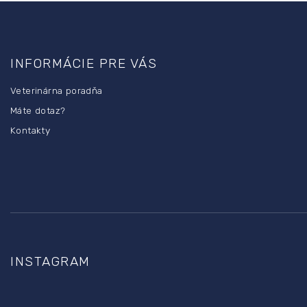
Z
á
p
INFORMÁCIE PRE VÁS
ä
t
Veterinárna poradňa
i
e
Máte dotaz?
Kontakty
INSTAGRAM