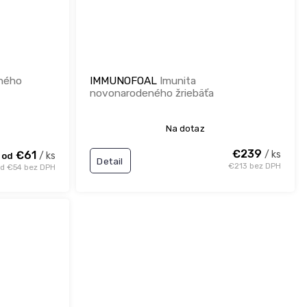
ného
IMMUNOFOAL
Imunita
novonarodeného žriebäťa
Na dotaz
€239
€61
/ ks
/ ks
od
Detail
€213 bez DPH
d €54 bez DPH