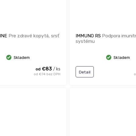
TINE
Pre zdravé kopytá, srsť
IMMUNO RS
Podpora imunit
systému
Skladem
Skladem
€83
/ ks
od
Detail
od €74 bez DPH
o