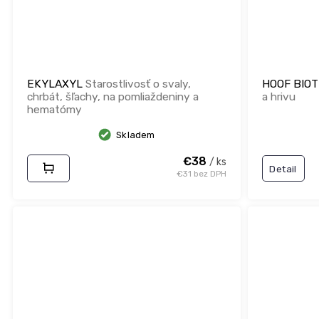
EKYLAXYL
Starostlivosť o svaly,
HOOF BIO
chrbát, šľachy, na pomliaždeniny a
a hrivu
hematómy
Skladem
€38
/ ks
Detail
€31 bez DPH