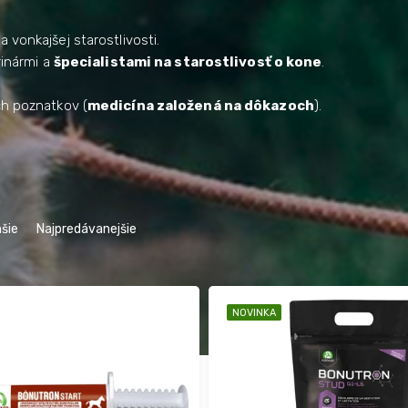
 vonkajšej starostlivosti.
rinármi a
špecialistami na starostlivosť o kone
.
ch poznatkov (
medicína založená na dôkazoch
).
šie
Najpredávanejšie
NOVINKA