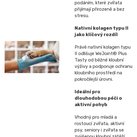
podáním, které zvířata
přijímají přirozeně a bez
stresu.
Nativní kolagen typu II
jako klíčový rozdíl
Právě nativní kolagen typu
II odlišuje WeJoint® Plus
Tasty od běžné kloubní
výživy a podporuje ochranu
kloubního prostředí na
pokročilejší úrovni.
Ideální pro
dlouhodobou péči o
aktivní pohyb
Vhodný pro mladá a
rostoucí zvířata, aktivní
psy, seniory i zvířata se
zvýšenou kloubní zátěží.