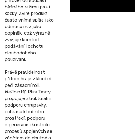
přirozenou součást
běžného režimu psa i
kočky. Zvíře produkt
často vnímá spíše jako
odměnu než jako
doplněk, což výrazně
zvyšuje komfort
podávání i ochotu
dlouhodobého
používání.
Právě pravidelnost
přitom hraje v kloubní
péči zásadní roli.
WeJoint® Plus Tasty
propojuje strukturální
podporu chrupavky,
ochranu kloubního
prostředí, podporu
regenerace i kontrolu
procesů spojených se
zánětem do chutné a