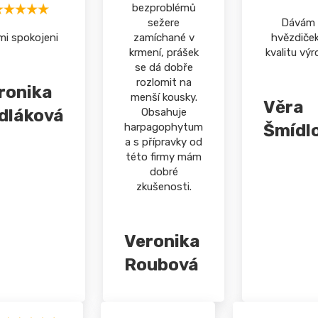
bezproblémů
sežere
Dávám 
mi spokojeni
zamíchané v
hvězdiček
krmení, prášek
kvalitu výr
se dá dobře
rozlomit na
ronika
menší kousky.
Věra
dláková
Obsahuje
harpagophytum
Šmídl
a s přípravky od
této firmy mám
dobré
zkušenosti.
Veronika
Roubová