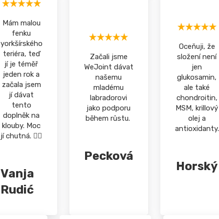
Mám malou
fenku
yorkšírského
Oceňuji, že
teriéra, teď
Začali jsme
složení není
jí je téměř
WeJoint dávat
jen
jeden rok a
našemu
glukosamin,
začala jsem
mladému
ale také
jí dávat
labradorovi
chondroitin,
tento
jako podporu
MSM, krillový
doplněk na
během růstu.
olej a
klouby. Moc
antioxidanty.
jí chutná. 👍🏻
Pecková
Horský
Vanja
Rudić