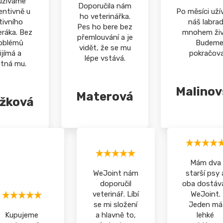
užíváme
Doporučila nám
entivně u
Po měsíci užív
ho veterinářka.
tivního
náš labra
Pes ho bere bez
ráka. Bez
mnohem živě
přemlouvání a je
oblémů
Budem
vidět, že se mu
ijímá a
pokračova
lépe vstává.
tná mu.
Malinov
Materová
ažková
Mám dva
WeJoint nám
starší psy 
doporučil
oba dostáva
veterinář. Líbí
WeJoint.
se mi složení
Jeden má
Kupujeme
a hlavně to,
lehké