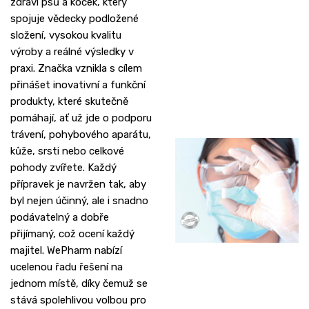
zdraví psů a koček, který
spojuje vědecky podložené
složení, vysokou kvalitu
výroby a reálné výsledky v
praxi. Značka vznikla s cílem
přinášet inovativní a funkční
produkty, které skutečně
pomáhají, ať už jde o podporu
trávení, pohybového aparátu,
kůže, srsti nebo celkové
pohody zvířete. Každý
přípravek je navržen tak, aby
byl nejen účinný, ale i snadno
podávatelný a dobře
přijímaný, což ocení každý
majitel. WePharm nabízí
ucelenou řadu řešení na
jednom místě, díky čemuž se
stává spolehlivou volbou pro