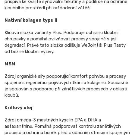
přispívá ke kvalitě synoviální tekutiny a podílí se na ochraně
kloubního prostředí při každodenní zátěži.
Nativní kolagen typu II
Klíčová složka varianty Plus. Podporuje ochranu kloubní
chrupavky a pomáhá ovlivňovat procesy spojené s její
degradací. Právě tato složka odlišuje WeJoint® Plus Tasty
od běžné kloubní výživy.
MSM
Zdroj organické síry podporující komfort pohybu a procesy
spojené s regenerací pojivových tkání a kolagenu. Současně
je spojován s podporou při zánětlivých procesech v oblasti
kloubů.
Krillový olej
Zdroj omega-3 mastných kyselin EPA a DHA a
astaxanthinu. Pomáhá podporovat kontrolu zánětlivých
procesů a ochranu buněk před oxidačním stresem spojeným