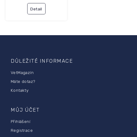
Detail
Z
á
p
DŮLEŽITÉ INFORMACE
a
VetMagazín
t
í
Máte dotaz?
Kontakty
MŮJ ÚČET
Přihlášení
Registrace