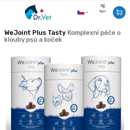
Přejít
na
obsah
WeJoint Plus Tasty
Komplexní péče o
klouby psů a koček