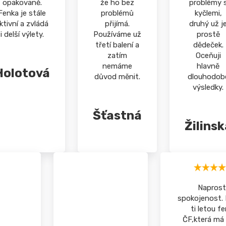
opakovaně.
že ho bez
problémy 
Fenka je stále
problémů
kyčlemi,
ktivní a zvládá
přijímá.
druhý už j
i delší výlety.
Používáme už
prostě
třetí balení a
dědeček.
zatím
Oceňuji
nemáme
hlavně
Holotová
důvod měnit.
dlouhodob
výsledky.
Šťastná
Žilinsk
Naprost
spokojenost.
ti letou f
ČF,která má