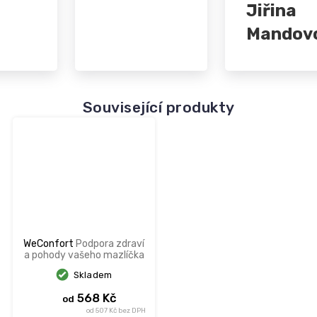
Jiřina
Mandov
Související produkty
WeConfort
Podpora zdraví
a pohody vašeho mazlíčka
Skladem
568 Kč
od
od 507 Kč bez DPH