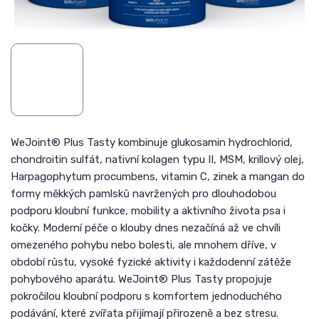
WeJoint® Plus Tasty kombinuje glukosamin hydrochlorid,
chondroitin sulfát, nativní kolagen typu II, MSM, krillový olej,
Harpagophytum procumbens, vitamin C, zinek a mangan do
formy měkkých pamlsků navržených pro dlouhodobou
podporu kloubní funkce, mobility a aktivního života psa i
kočky. Moderní péče o klouby dnes nezačíná až ve chvíli
omezeného pohybu nebo bolesti, ale mnohem dříve, v
období růstu, vysoké fyzické aktivity i každodenní zátěže
pohybového aparátu. WeJoint® Plus Tasty propojuje
pokročilou kloubní podporu s komfortem jednoduchého
podávání, které zvířata přijímají přirozeně a bez stresu.