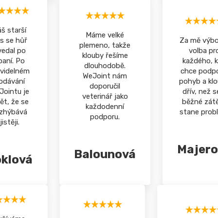
š starší
Máme velké
s se hůř
Za mě výbo
plemeno, takže
vedal po
volba pr
klouby řešíme
paní. Po
každého, 
dlouhodobě.
avidelném
chce podpo
WeJoint nám
odávání
pohyb a kl
doporučil
Jointu je
dřív, než s
veterinář jako
ět, že se
běžné zát
každodenní
zhýbává
stane prob
podporu.
jistěji.
Majero
Balounová
klová