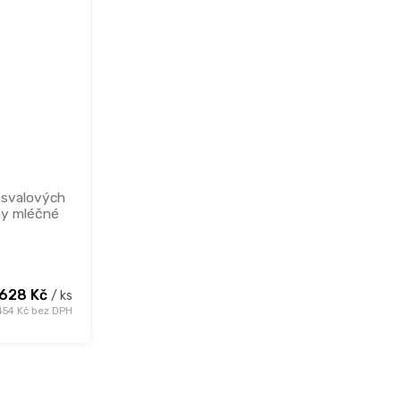
svalových
ny mléčné
 628 Kč
/ ks
454 Kč bez DPH