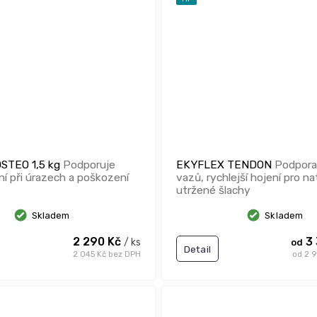
STEO 1,5 kg
Podporuje
EKYFLEX TENDON
Podpora 
ní při úrazech a poškození
vazů, rychlejší hojení pro n
utržené šlachy
Skladem
Skladem
2 290 Kč
3 
/ ks
od
Detail
2 045 Kč bez DPH
od 2 