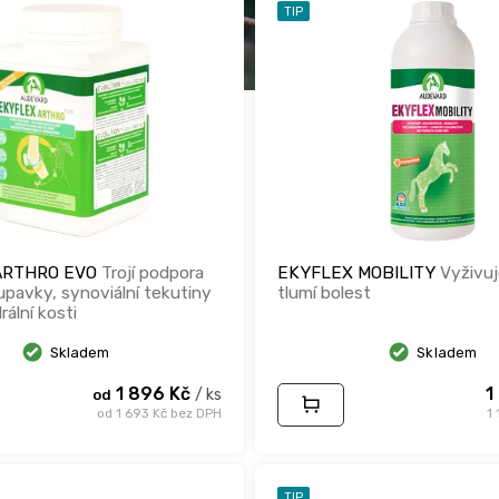
TIP
ARTHRO EVO
Trojí podpora
EKYFLEX MOBILITY
Vyživuj
upavky, synoviální tekutiny
tlumí bolest
ální kosti
Skladem
Skladem
1 896 Kč
1
/ ks
od
od 1 693 Kč bez DPH
1 
TIP