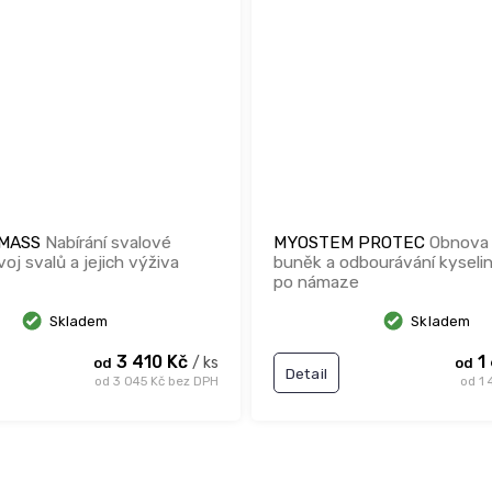
 MASS
Nabírání svalové
MYOSTEM PROTEC
Obnova 
oj svalů a jejich výživa
buněk a odbourávání kyseli
po námaze
Skladem
Skladem
3 410 Kč
1
/ ks
od
od
Detail
od 3 045 Kč bez DPH
od 1 
O