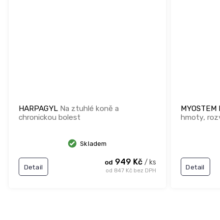
HARPAGYL
Na ztuhlé koně a
MYOSTEM
chronickou bolest
hmoty, rozv
Skladem
949 Kč
/ ks
od
Detail
Detail
od 847 Kč bez DPH