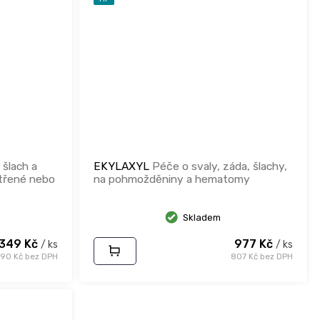
šlach a
EKYLAXYL
Péče o svaly, záda, šlachy,
atřené nebo
na pohmožděniny a hematomy
Skladem
349 Kč
977 Kč
/ ks
/ ks
990 Kč bez DPH
807 Kč bez DPH