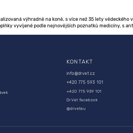
v
l
á
alizovaná výhradně na koně, s více než 35 lety vědeckého 
d
doplňky vyvíjené podle nejnovějších poznatků medicíny, s a
a
c
í
p
r
v
T
KONTAKT
k
y
v
info
@
drvet.cz
ý
+420 775 593 101
p
i
+420 775 939 101
ávek
s
Dr.Vet facebook
u
@drveteu