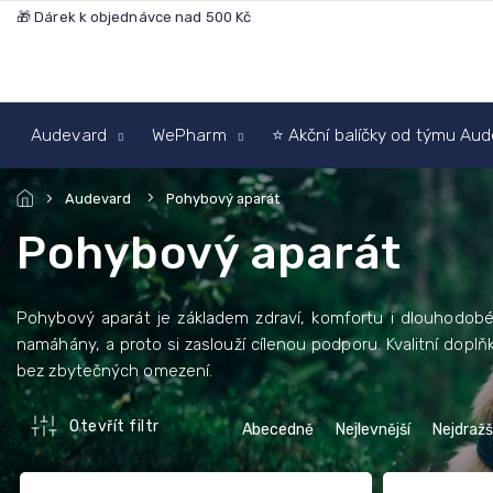
Přejít
🎁 Dárek k objednávce nad 500 Kč
na
obsah
Audevard
WePharm
⭐ Akční balíčky od týmu Au
Audevard
Pohybový aparát
Pohybový aparát
Pohybový aparát je základem zdraví, komfortu i dlouhodobé 
namáhány, a proto si zaslouží cílenou podporu. Kvalitní dopl
bez zbytečných omezení.
Ř
Otevřít filtr
Abecedně
Nejlevnější
Nejdražš
a
z
V
e