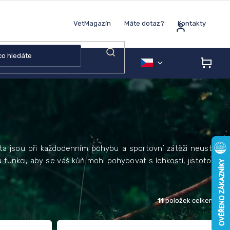
VetMagazín
Máte dotaz?
Kontakty
NÁK
KOŠÍ
yta jsou při každodenním pohybu a sportovní zátěži neustále
 funkci, aby se váš kůň mohl pohybovat s lehkostí, jistotou a
11
položek celkem