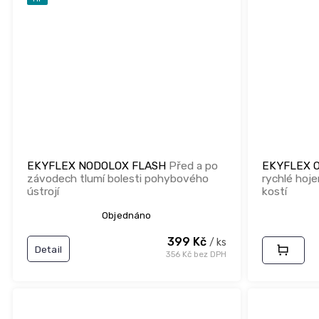
EKYFLEX NODOLOX FLASH
Před a po
EKYFLEX O
závodech tlumí bolesti pohybového
rychlé hoje
ústrojí
kostí
Objednáno
399 Kč
/ ks
Detail
356 Kč bez DPH