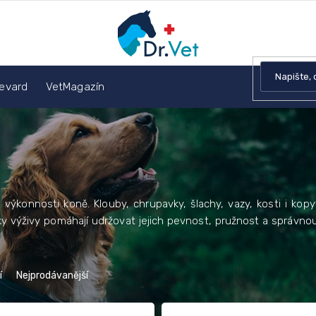
devard
VetMagazín
výkonnosti koně. Klouby, chrupavky, šlachy, vazy, kosti i kop
ňky výživy pomáhají udržovat jejich pevnost, pružnost a správnou
í
Nejprodávanější