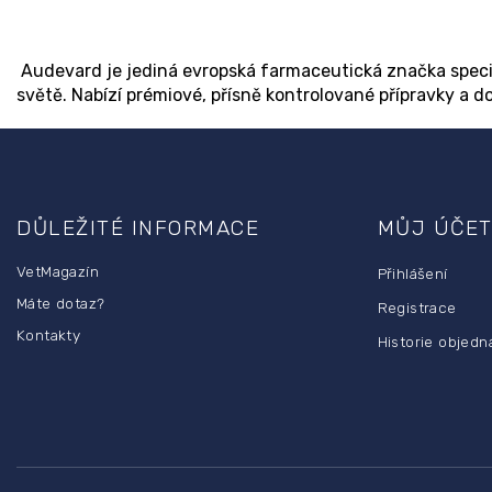
Audevard je jediná evropská farmaceutická značka speci
světě. Nabízí prémiové, přísně kontrolované přípravky a 
Z
á
p
DŮLEŽITÉ INFORMACE
MŮJ ÚČE
a
t
VetMagazín
Přihlášení
í
Máte dotaz?
Registrace
Kontakty
Historie objedn