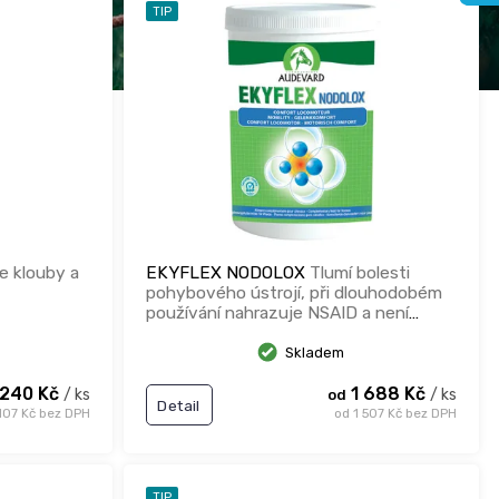
TIP
e klouby a
EKYFLEX NODOLOX
Tlumí bolesti
pohybového ústrojí, při dlouhodobém
používání nahrazuje NSAID a není
dopingem
Skladem
 240 Kč
1 688 Kč
/ ks
/ ks
od
Detail
107 Kč bez DPH
od 1 507 Kč bez DPH
TIP