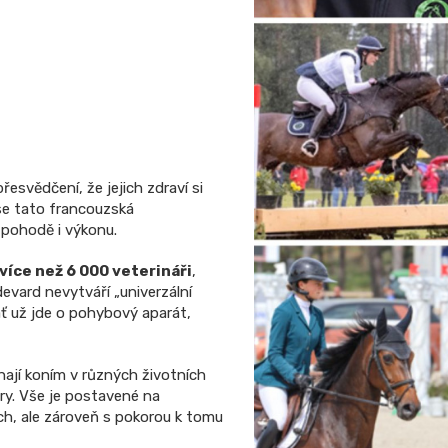
esvědčení, že jejich zdraví si
e tato francouzská
, pohodě i výkonu.
více než 6 000 veterináři
,
evard nevytváří „univerzální
 ať už jde o pohybový aparát,
hají koním v různých životních
ry. Vše je postavené na
ch, ale zároveň s pokorou k tomu