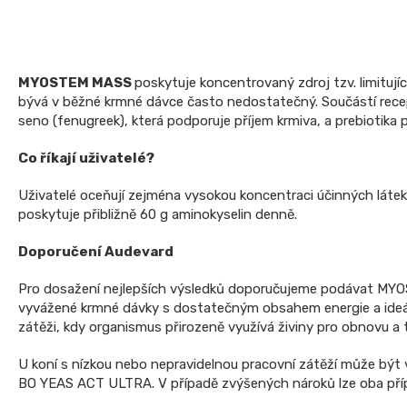
MYOSTEM MASS
poskytuje koncentrovaný zdroj tzv. limitujíc
bývá v běžné krmné dávce často nedostatečný. Součástí recep
seno (fenugreek), která podporuje příjem krmiva, a prebiotika př
Co říkají uživatelé?
Uživatelé oceňují zejména vysokou koncentraci účinných láte
poskytuje přibližně 60 g aminokyselin denně.
Doporučení Audevard
Pro dosažení nejlepších výsledků doporučujeme podávat MY
vyvážené krmné dávky s dostatečným obsahem energie a ideá
zátěži, kdy organismus přirozeně využívá živiny pro obnovu a 
U koní s nízkou nebo nepravidelnou pracovní zátěží může být 
BO YEAS ACT ULTRA. V případě zvýšených nároků lze oba pří