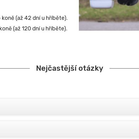
 koně (až 42 dní u hříběte).
oně (až 120 dní u hříběte).
Nejčastější otázky