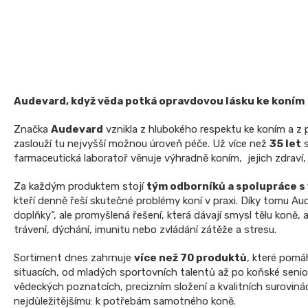
Audevard, když věda potká opravdovou lásku ke koním
Značka
Audevard
vznikla z hlubokého respektu ke koním a z př
zaslouží tu nejvyšší možnou úroveň péče. Už více než
35 let
s
farmaceutická laboratoř věnuje výhradně koním, jejich zdraví
Za každým produktem stojí
tým odborníků a spolupráce s 
kteří denně řeší skutečné problémy koní v praxi. Díky tomu Aud
doplňky“, ale promyšlená řešení, která dávají smysl tělu koně,
trávení, dýchání, imunitu nebo zvládání zátěže a stresu.
Sortiment dnes zahrnuje
více než 70 produktů
, které pomá
situacích, od mladých sportovních talentů až po koňské senio
vědeckých poznatcích, precizním složení a kvalitních suroviná
nejdůležitějšímu: k potřebám samotného koně.