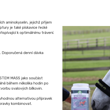
ích aminokyselin, jejichž příjem
tury je také pískavice řecké
ispívající k optimálnímu trávení.
k. Doporučená denní dávka
OSTEM MASS jako součást
lně během několika hodin po
tvorbu svalových bílkovin.
vhodnou alternativou přípravek
pravky kombinovat.