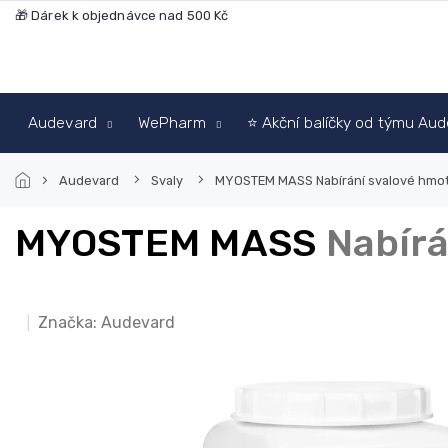
Přejít
🎁 Dárek k objednávce nad 500 Kč
na
obsah
Audevard
WePharm
⭐ Akční balíčky od týmu Au
Audevard
Svaly
MYOSTEM MASS
Nabírání svalové hmoty
MYOSTEM MASS
Nabírá
Značka:
Audevard