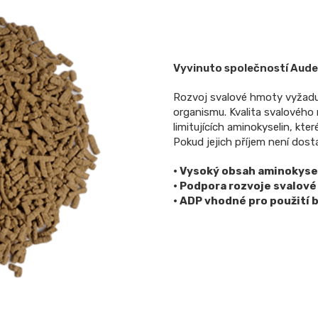
Vyvinuto společností Aud
Rozvoj svalové hmoty vyžaduj
organismu. Kvalita svalového 
limitujících aminokyselin, kte
Pokud jejich příjem není dos
• Vysoký obsah aminokyse
• Podpora rozvoje svalov
• ADP vhodné pro použití