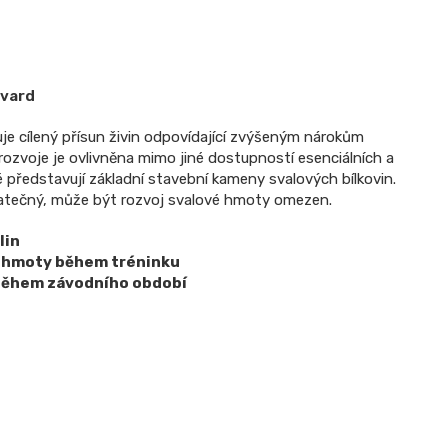
evard
e cílený přísun živin odpovídající zvýšeným nárokům
rozvoje je ovlivněna mimo jiné dostupností esenciálních a
ré představují základní stavební kameny svalových bílkovin.
tatečný, může být rozvoj svalové hmoty omezen.
lin
é hmoty během tréninku
 během závodního období