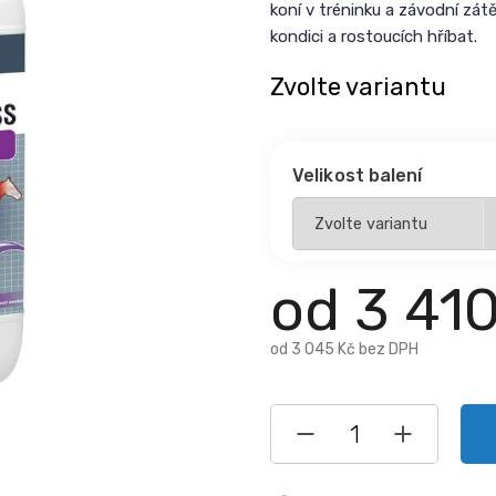
koní v tréninku a závodní zátě
kondici a rostoucích hříbat.
Zvolte variantu
Velikost balení
od
3 41
od
3 045 Kč
bez DPH