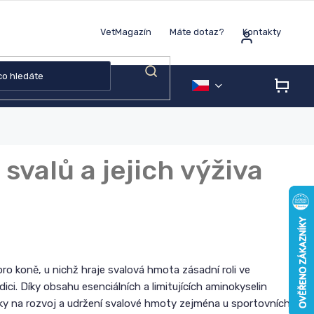
VetMagazín
Máte dotaz?
Kontakty
NÁK
KOŠÍ
svalů a jejich výživa
pro koně, u nichž hraje svalová hmota zásadní roli ve
dici. Díky obsahu esenciálních a limitujících aminokyselin
y na rozvoj a udržení svalové hmoty zejména u sportovních