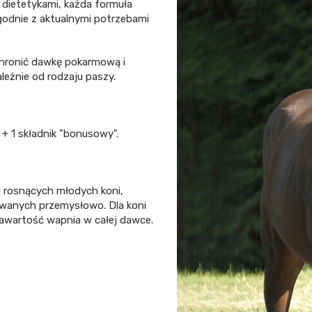
 dietetykami, każda formuła
odnie z aktualnymi potrzebami
chronić dawkę pokarmową i
leżnie od rodzaju paszy.
 + 1 składnik "bonusowy".
a rosnących młodych koni,
owanych przemysłowo. Dla koni
zawartość wapnia w całej dawce.