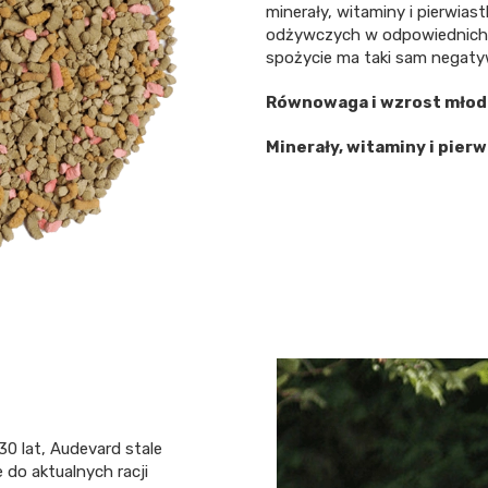
minerały, witaminy i pierwias
odżywczych w odpowiednich il
spożycie ma taki sam negaty
Równowaga i wzrost młod
Minerały, witaminy i pier
0 lat, Audevard stale
do aktualnych racji