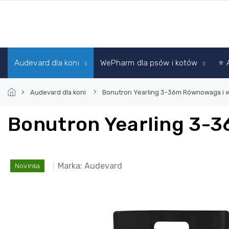
Przejść
do
treści
Audevard dla koni
WePharm dla psów i kotów
⭐ 
Audevard dla koni
Bonutron Yearling 3-36m
Równowaga i w
Bonutron Yearling 3-
Marka:
Audevard
Novinka