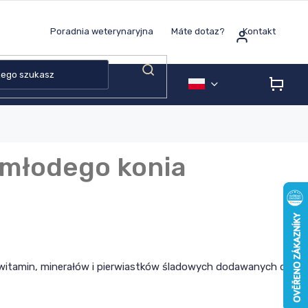
Poradnia weterynaryjna
Máte dotaz?
Kontakt
KOS
 młodego konia
 witamin, minerałów i pierwiastków śladowych dodawanych do