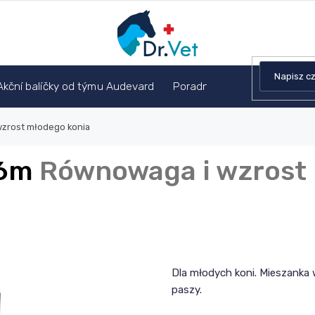
Akční balíčky od týmu Audevard
Poradnia weterynaryjna
zrost młodego konia
36m
Równowaga i wzrost
Dla młodych koni. Mieszanka
paszy.