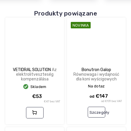
Produkty powiązane
NOVINKA
VETIDRAL SOLUTION
Az
Bonutron Galop
elektrolitveszteség
Równowaga i wydajność
kompenzálása
dla koni wyścigowych
Na dotaz
Skladem
€147
€53
od
od €131 bez VAT
€47 bez VAT
Szczegóły