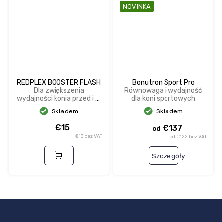
NOVINKA
REDPLEX BOOSTER FLASH
Bonutron Sport Pro
Dla zwiększenia
Równowaga i wydajność
wydajności konia przed i w
dla koni sportowych
trakcie zawodów, poprawia
Skladem
Skladem
dotlenienie krwi.
€15
€137
od
€13 bez VAT
od €122 bez VAT
Szczegóły
S