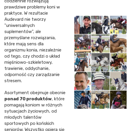
codziennie rozwiązują
prawdziwe problemy koni w
praktyce. W rezultacie
Audevard nie tworzy
"uniwersalnych
suplementów", ale
przemyślane rozwiązania,
które mają sens dla
organizmu konia, niezależnie
od tego, czy chodzi o układ
mięśniowo-szkieletowy,
trawienie, oddychanie,
odporność czy zarządzanie
stresem.
Asortyment obejmuje obecnie
ponad 70 produktów
, które
pomagają koniom w różnych
sytuacjach życiowych, od
młodych talentów
sportowych po końskich
seniorów. Wszystko opiera się