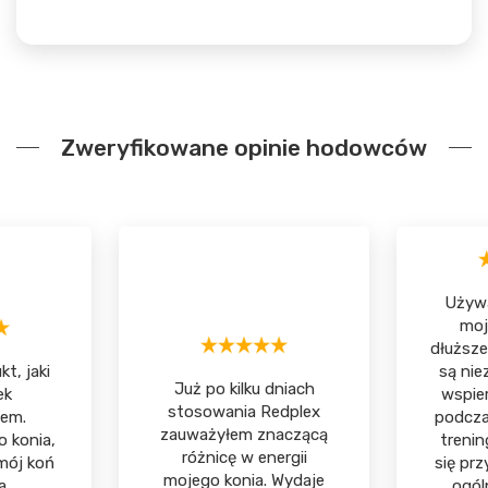
Zweryfikowane opinie hodowców
Używa
moj
dłuższe
t, jaki
są nie
Już po kilku dniach
ek
wspie
stosowania Redplex
em.
podcza
zauważyłem znaczącą
 konia,
trenin
różnicę w energii
 mój koń
się prz
mojego konia. Wydaje
a.
ogól