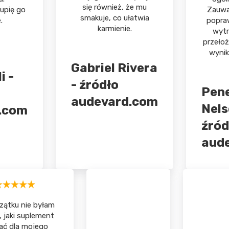
się również, że mu
upię go
Zauwa
smakuje, co ułatwia
.
popraw
karmienie.
wytr
przełoż
wynik
Gabriel Rivera
i -
- źródło
Pen
audevard.com
Nels
.com
źród
aud
zątku nie byłam
 jaki suplement
ać dla mojego