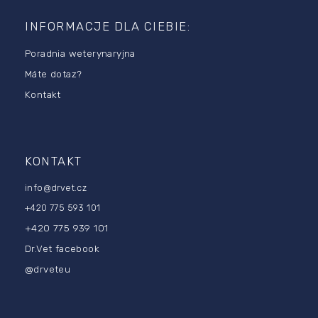
t
o
INFORMACJE DLA CIEBIE:
p
Poradnia weterynaryjna
k
a
Máte dotaz?
Kontakt
KONTAKT
info
@
drvet.cz
+420 775 593 101
+420 775 939 101
Dr.Vet facebook
@drveteu