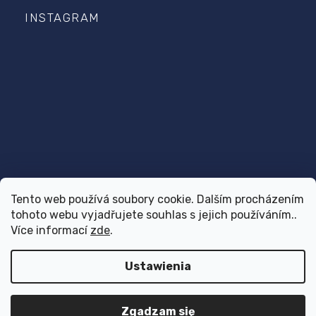
INSTAGRAM
Tento web používá soubory cookie. Dalším procházením
Śledź na Instagramie
tohoto webu vyjadřujete souhlas s jejich používáním..
Více informací
zde
.
Ustawienia
Copyright 2026
Dr.Vet
. Wszystkie prawa zastrzeżone.
Design
Shoptak.cz
| Platforma
Shoptet
Zgadzam się