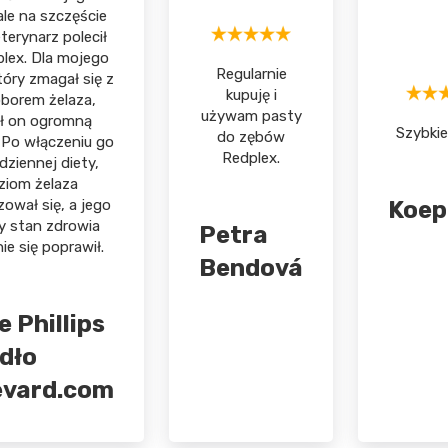
ale na szczęście
terynarz polecił
lex. Dla mojego
Regularnie
tóry zmagał się z
kupuję i
borem żelaza,
używam pasty
ił on ogromną
Szybkie
do zębów
. Po włączeniu go
Redplex.
dziennej diety,
ziom żelaza
zował się, a jego
Koep
y stan zdrowia
Petra
ie się poprawił.
Bendová
e Phillips
ódło
evard.com