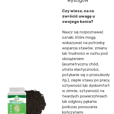
wyścigów
Czy wiesz, na co
zwrócić uwagę u
swojego konia?
Naucz się rozpoznawać
oznaki, które mogą
wskazywać na potrzebę
wsparcia stawów: zmiany
lub trudności w ruchu pod
obciążeniem
(asymetryczny chód,
utrata elastyczności,
potykanie się o przeszkody
itp.), ciepłe stawy po pracy,
sztywność lub dyskomfort
w zimnie, sztywność na
twardych powierzchniach
lub odgłosy pękania
podczas poruszania
kończynami.