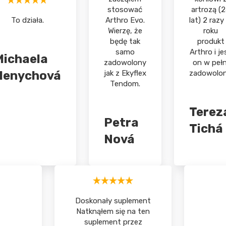
stosować
artrozą (
To działa.
Arthro Evo.
lat) 2 razy
Wierzę, że
roku
będę tak
produkt
samo
Arthro i je
Michaela
zadowolony
on w pełn
Henychová
jak z Ekyflex
zadowolon
Tendom.
Terez
Petra
Tichá
Nová
Doskonały suplement
Natknąłem się na ten
suplement przez