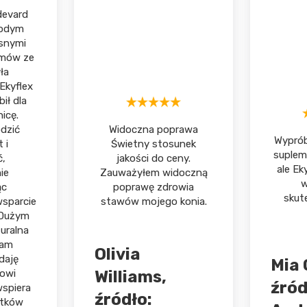
devard
łodym
snymi
emów ze
ła
Ekyflex
ił dla
icę.
dzić
Widoczna poprawa
Wyprób
 i
Świetny stosunek
suplem
,
jakości do ceny.
ale Ek
ie
Zauważyłem widoczną
w
ąc
poprawę zdrowia
skut
sparcie
stawów mojego konia.
 Dużym
uralna
mam
Olivia
daję
Mia 
owi
Williams,
źród
wspiera
źródło:
utków