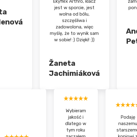
Ekyflex Arthro, klacz
zam
jest w sporcie, jest
pon
ta
wolna od bólu,
lenová
szczęśliwa i
zadowolona, więc
An
myślę, że to wynik sam
w sobie! :) Dzięki! :))
Pe
Žaneta
Jachimiáková
Wybieram
jakość i
Podaję
dlatego w
naszem
tym roku
starszem
zacząłem
koniowi 