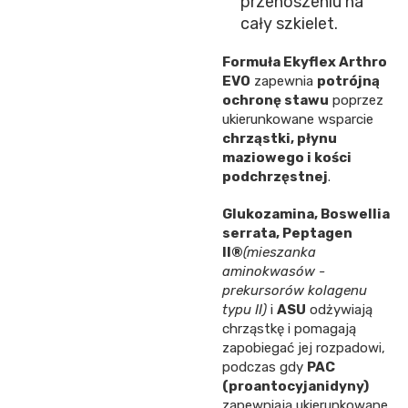
przenoszeniu na
cały szkielet.
Formuła Ekyflex Arthro
EVO
zapewnia
potrójną
ochronę stawu
poprzez
ukierunkowane wsparcie
chrząstki, płynu
maziowego i kości
podchrzęstnej
.
Glukozamina, Boswellia
serrata, Peptagen
II®
(mieszanka
aminokwasów -
prekursorów kolagenu
typu II)
i
ASU
odżywiają
chrząstkę i pomagają
zapobiegać jej rozpadowi,
podczas gdy
PAC
(proantocyjanidyny)
zapewniają ukierunkowane