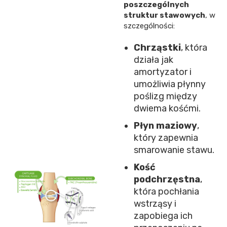
poszczególnych
struktur stawowych
, w
szczególności:
Chrząstki
, która
działa jak
amortyzator i
umożliwia płynny
poślizg między
dwiema kośćmi.
Płyn maziowy
,
który zapewnia
smarowanie stawu.
Kość
podchrzęstna
,
która pochłania
wstrząsy i
zapobiega ich