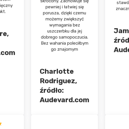
skrócony. Zachowuje się
stawó
ięczny
pewniej i łatwiej się
znaczn
kt.
porusza, dzięki czemu
możemy zwiększyć
wymagania bez
Jam
uszczerbku dla jej
re,
dobrego samopoczucia.
źród
Bez wahania poleciłbym
Aud
go znajomym
.com
Charlotte
Rodriguez,
źródło:
Audevard.com