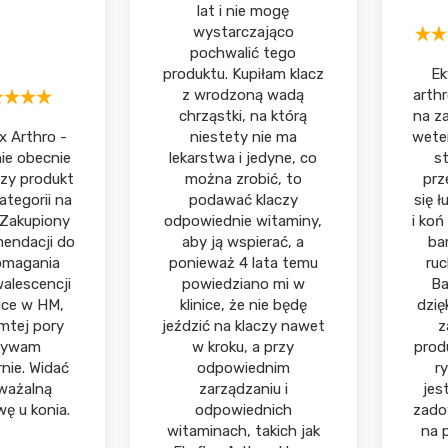
lat i nie mogę
wystarczająco
pochwalić tego
produktu. Kupiłam klacz
Ek
z wrodzoną wadą
arthr
chrząstki, na którą
na za
x Arthro -
niestety nie ma
wete
ie obecnie
lekarstwa i jedyne, co
s
szy produkt
można zrobić, to
prz
ategorii na
podawać klaczy
się 
 Zakupiony
odpowiednie witaminy,
i koń
mendacji do
aby ją wspierać, a
ba
magania
ponieważ 4 lata temu
ruc
alescencji
powiedziano mi w
Ba
nice w HM,
klinice, że nie będę
dzię
mtej pory
jeździć na klaczy nawet
z
żywam
w kroku, a przy
prod
rnie. Widać
odpowiednim
r
ważalną
zarządzaniu i
jes
ę u konia.
odpowiednich
zadow
witaminach, takich jak
na 