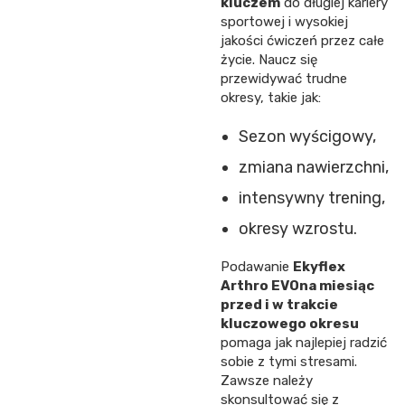
kluczem
do długiej kariery
sportowej i wysokiej
jakości ćwiczeń przez całe
życie. Naucz się
przewidywać trudne
okresy, takie jak:
Sezon wyścigowy,
zmiana nawierzchni,
intensywny trening,
okresy wzrostu.
Podawanie
Ekyflex
Arthro EVO
na miesiąc
przed i w trakcie
kluczowego okresu
pomaga jak najlepiej radzić
sobie z tymi stresami.
Zawsze należy
skonsultować się z