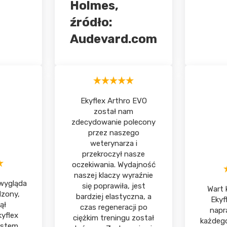
Holmes,
źródło:
Audevard.com
Ekyflex Arthro EVO
został nam
zdecydowanie polecony
przez naszego
weterynarza i
przekroczył nasze
oczekiwania. Wydajność
naszej klaczy wyraźnie
 wygląda
się poprawiła, jest
Wart 
dzony,
bardziej elastyczna, a
Ekyf
ął
czas regeneracji po
napr
yflex
ciężkim treningu został
każdego
estem