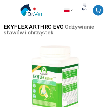
Przejść
do
treści
EKYFLEX ARTHRO EVO
Odżywianie
stawów i chrząstek