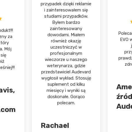
przypadek dzięki reklamie
i zainteresowałem się
studiami przypadków.
Byłem bardzo
zainteresowany
ukt!!!
Poleca
dowodami. Miałem
zny za
EVO w
również okazję
który
uczestniczyć w
a. Mój
przy
profesjonalnym
się
prawdz
wieczorze u naszego
iż
zdr
weterynarza, gdzie
śniej!!!
przedstawiciel Audevard
wygłosił wykład. Stosuję
suplement od kilku
Amel
avis,
miesięcy i wyniki są
źród
doskonałe. Gorąco
polecam.
Aud
.com
Rachael