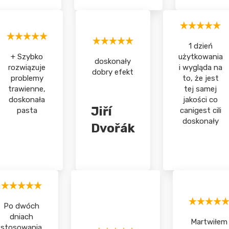
1 dzień
+ Szybko
użytkowania
doskonały
rozwiązuje
i wygląda na
dobry efekt
problemy
to, że jest
trawienne,
tej samej
doskonała
jakości co
Jiří
pasta
canigest cili
doskonały
Dvořák
Po dwóch
dniach
Martwiłem
stosowania