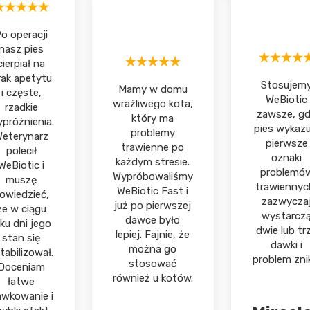
o operacji
nasz pies
cierpiał na
rak apetytu
Stosujem
Mamy w domu
i częste,
WeBiotic
wrażliwego kota,
rzadkie
zawsze, g
który ma
próżnienia.
pies wykazu
problemy
eterynarz
pierwsze
trawienne po
polecił
oznaki
każdym stresie.
WeBiotic i
problemó
Wypróbowaliśmy
muszę
trawiennyc
WeBiotic Fast i
owiedzieć,
zazwycza
już po pierwszej
że w ciągu
wystarcz
dawce było
lku dni jego
dwie lub tr
lepiej. Fajnie, że
stan się
dawki i
można go
tabilizował.
problem zni
stosować
Doceniam
również u kotów.
łatwe
wkowanie i