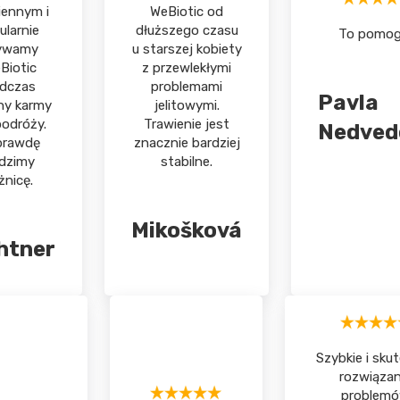
iennym i
WeBiotic od
ularnie
dłuższego czasu
To pomog
ywamy
u starszej kobiety
Biotic
z przewlekłymi
dczas
problemami
Pavla
ny karmy
jelitowymi.
podróży.
Trawienie jest
Nedved
prawdę
znacznie bardziej
dzimy
stabilne.
żnicę.
Mikošková
htner
Szybkie i sku
rozwiązan
problem