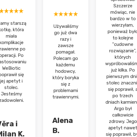
Szczerze
mówiąc, nie
bardzo w to
amy starszą
wierzyłam,
Używaliśmy
kotkę, która
ponieważ był
go już dwa
miała
to kolejne
razy i
komplikacje
"cudowne
zawsze
rawienne po
rozwiązanie",
pomagał.
operacji. Po
których
Polecam go
astosowaniu
wypróbowaliś
każdemu
WeBiotic
już kilka. Po
hodowcy,
poprawił się
pierwszym dni
który boryka
jej apetyt i
stolec znaczn
się z
stolec.
się poprawił, 
problemami
Jesteśmy
po trzech
trawiennymi.
zadowoleni.
dniach karmien
Argo był
całkowicie
Alena
zdrowy. Jego
ěra i
apetyt nawe
B.
ilan K.
się poprawił, b