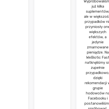
Wypróbowaliś
już kilka
suplementów
ale w większoś
przypadków ni
przyniosły on
większych
efektów, a
jedynie
zmarnowane
pieniądze. Na
WeBiotic Fas
natknęliśmy si
zupełnie
przypadkowo
dzięki
rekomendacji 
grupie
hodowców n
Facebooku i
postanowiliś
spróbować.