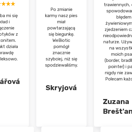
trawiennych, 
Po zmianie
spowodowa
ba mi się
karmy nasz pies
błędem
kład i
miał
żywieniowym
ączenie
powtarzającą
zjedzeniem c
iotyków z
się biegunkę.
nieodpowiedn
onitem.
WeBiotic
naturze. Używ
kt działa
pomógł
na wszystk
prawdę
znacznie
moich ps
leksowo.
szybciej, niż się
(border, bradl
spodziewaliśmy.
pointer) i p
nigdy nie zaw
Polecam każ
ářová
Skryjová
Zuzana
Brešt'a