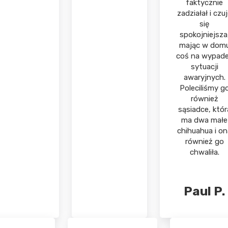
faktycznie
zadziałał i czu
się
spokojniejsza
mając w dom
coś na wypad
sytuacji
awaryjnych.
Poleciliśmy g
również
sąsiadce, któr
ma dwa małe
chihuahua i on
również go
chwaliła.
Paul P.