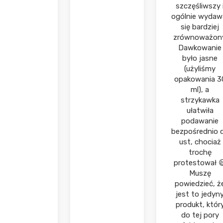
szczęśliwszy 
ogólnie wydaw
się bardziej
zrównoważony
Dawkowanie
było jasne
(użyliśmy
opakowania 3
ml), a
strzykawka
ułatwiła
podawanie
bezpośrednio 
ust, chociaż
trochę
protestował 
Muszę
powiedzieć, ż
jest to jedyn
produkt, któr
do tej pory