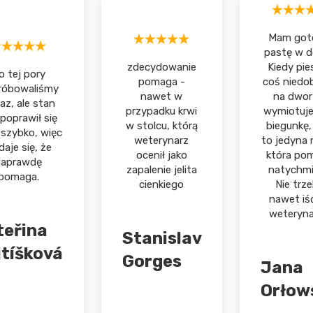
Mam got
pastę w 
zdecydowanie
Kiedy pie
o tej pory
pomaga -
coś niedo
róbowaliśmy
nawet w
na dwor
az, ale stan
przypadku krwi
wymiotuje
poprawił się
w stolcu, którą
biegunkę,
 szybko, więc
weterynarz
to jedyna 
aje się, że
ocenił jako
która po
naprawdę
zapalenie jelita
natychmi
pomaga.
cienkiego
Nie trz
nawet iś
weteryna
teřina
Stanislav
jtíšková
Gorges
Jana
Orłow