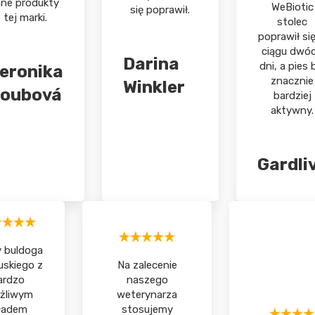
nne produkty
WeBiotic
się poprawił.
tej marki.
stolec
poprawił si
ciągu dwó
Darina
dni, a pies 
eronika
znacznie
Winkler
oubová
bardziej
aktywny.
Gardli
 buldoga
uskiego z
Na zalecenie
ardzo
naszego
żliwym
weterynarza
ładem
stosujemy