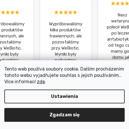
Nasz
weteryn
róbowaliśmy
Wypróbowaliśmy
polecił WeB
ka produktów
kilka produktów
po lecze
iennych, ale
trawiennych, ale
antybiotyk
zostaliśmy
pozostaliśmy
od tego c
y WeBiotic.
przy WeBiotic.
mamy go
yniki były
Wyniki były
domu ja
ajbardziej
najbardziej
część nas
stabilne.
stabilne.
Tento web používá soubory cookie. Dalším procházením
podstawo
tohoto webu vyjadřujete souhlas s jejich používáním..
zestaw
Více informací
zde
.
ankova
Sandy
Klim
Ustawienia
Zgadzam się