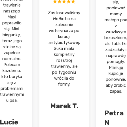
się,
trawienie
ponieważ
naszego
Zastosowaliśmy
mamy
Maxi
WeBiotic na
małego ps
poprawiło
zalecenie
z
się. Miał
weterynarza po
wrażliwym
biegunkę,
kuracji
brzuszkiem
teraz jego
antybiotykowej.
ale tabletki
stolce są
Suka miała
zadziałały i
zupełnie
kompletny
naprawdę
normalne.
rozstrój
pomogły.
Polecam
trawienny, ale
Planuję
każdemu,
po tygodniu
kupić je
kto boryka
wróciła do
ponownie,
się z
formy.
aby zrobić
problemami
zapas.
trawiennymi
u psa.
Marek T.
Petra
Lucie
N