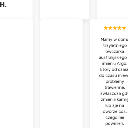
H.
Mamy w dom
trzyletniego
owczarka
australijskiego
imieniu Argo,
który od czas
do czasu mie
problemy
trawienne,
zwłaszcza gd
zmienia karm
lub zje na
dworze coś,
czego nie
powinien.