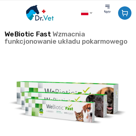
Przejść
do
treści
WeBiotic Fast
Wzmacnia
funkcjonowanie układu pokarmowego