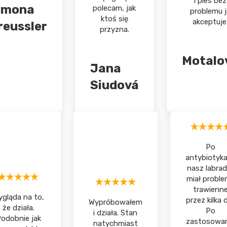
i pies bez
imona
polecam, jak
problemu j
ktoś się
akceptuje
reussler
przyzna.
Motalo
Jana
Siudová
Po
antybiotyk
nasz labrad
miał probl
trawienn
gląda na to,
przez kilka d
Wypróbowałem
że działa.
Po
i działa. Stan
odobnie jak
zastosowan
natychmiast