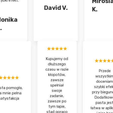
Mirosl
zybki efekt.
David V.
K.
onika
.
Kupujemy od
dłuższego
czasu w razie
Przede
kłopotów,
wszystki
zawsze
doceniam
spełniał
szybki efe
sta pomogła,
swoje
przy biegun
a mnie pełna
zadanie,
Dodatkow
satysfakcja
zawsze po
pasta jes
tym łapie,
łatwa w aplik
stąd gorąco