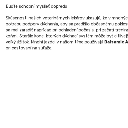
Buďte schopní myslieť dopredu
Skúsenosti našich veterinárnych lekárov ukazujú, že v mnohýc
potrebu podpory dýchania, aby sa predišlo občasnému pokles
sa mal zaradiť napríklad pri ochladení počasia, pri začatí tréni
koňmi. Staršie kone, ktorých dýchací systém môže byť citlivej
veľký úžitok. Mnohí jazdci v našom tíme používajú
Balsamic A
pri cestovaní na súťaže.