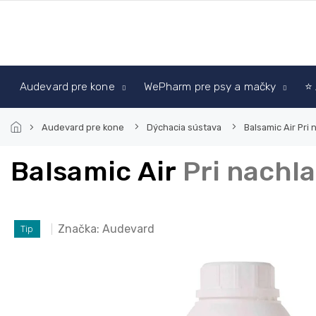
Prejsť
na
obsah
Audevard pre kone
WePharm pre psy a mačky
⭐ 
Audevard pre kone
Dýchacia sústava
Balsamic Air
Pri 
Balsamic Air
Pri nachla
Značka:
Audevard
Tip