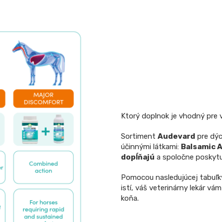
Ktorý doplnok je vhodný pre
Sortiment
Audevard
pre dýc
účinnými látkami:
Balsamic A
dopĺňajú
a spoločne poskytu
Pomocou nasledujúcej tabuľky
istí, váš veterinárny lekár v
koňa.