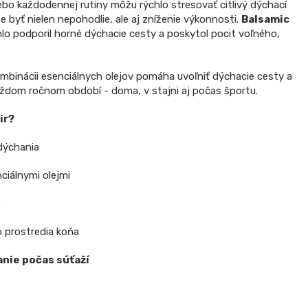
ebo každodennej rutiny môžu rýchlo stresovať citlivý dýchací
byť nielen nepohodlie, ale aj zníženie výkonnosti.
Balsamic
hlo podporil horné dýchacie cesty a poskytol pocit voľného,
ombinácii esenciálnych olejov pomáha uvoľniť dýchacie cesty a
každom ročnom období - doma, v stajni aj počas športu.
ir?
dýchania
ciálnymi olejmi
e
 prostredia koňa
nie počas súťaží