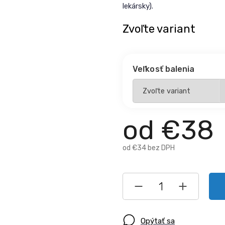
lekársky).
Zvoľte variant
Veľkosť balenia
od
€38
od
€34
bez DPH
Opýtať sa