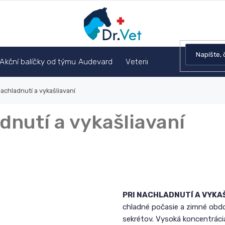
Akční balíčky od týmu Audevard
Veterinárna poradňa
nachladnutí a vykašliavaní
dnutí a vykašliavaní
PRI NACHLADNUTÍ A VYKAŠ
chladné počasie a zimné obdob
sekrétov. Vysoká koncentrácia