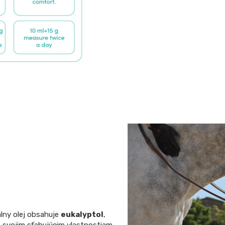
lny olej obsahuje
eukalyptol
,
a svojim sťahujúcim vlastnostiam