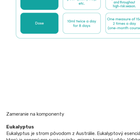
Zameranie na komponenty
Eukalyptus
Eukalyptus je strom pôvodom z Austrálie. Eukalyptový esenciá
ktorý je cenený pre svoju sviežu, mierne korenistú vôňu. Vďak