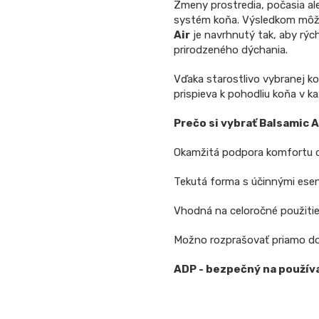
Zmeny prostredia, počasia al
systém koňa. Výsledkom môže 
Air
je navrhnutý tak, aby rýc
prirodzeného dýchania.
Vďaka starostlivo vybranej k
prispieva k pohodliu koňa v 
Prečo si vybrať Balsamic A
Okamžitá podpora komfortu 
Tekutá forma s účinnými esen
Vhodná na celoročné použiti
Možno rozprašovať priamo do
ADP - bezpečný na používa