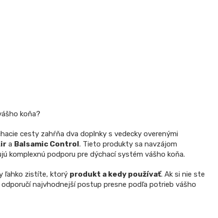
 vášho koňa?
hacie cesty zahŕňa dva doplnky s vedecky overenými
ir
a
Balsamic Control
. Tieto produkty sa navzájom
jú komplexnú podporu pre dýchací systém vášho koňa.
 ľahko zistíte, ktorý
produkt a kedy používať
. Ak si nie ste
ám odporučí najvhodnejší postup presne podľa potrieb vášho