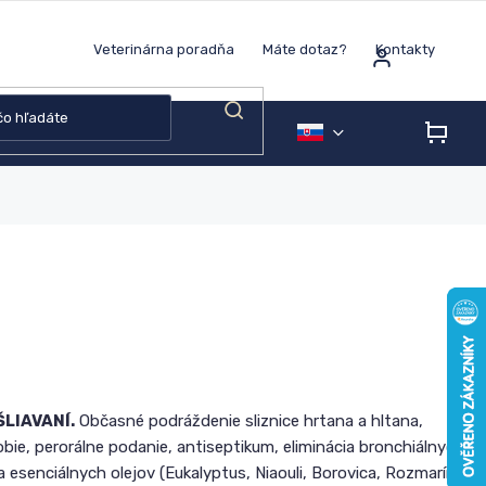
Veterinárna poradňa
Máte dotaz?
Kontakty
NÁK
KOŠÍ
LIAVANÍ.
Občasné podráždenie sliznice hrtana a hltana,
ie, perorálne podanie, antiseptikum, eliminácia bronchiálnych
 esenciálnych olejov (Eukalyptus, Niaouli, Borovica, Rozmarín