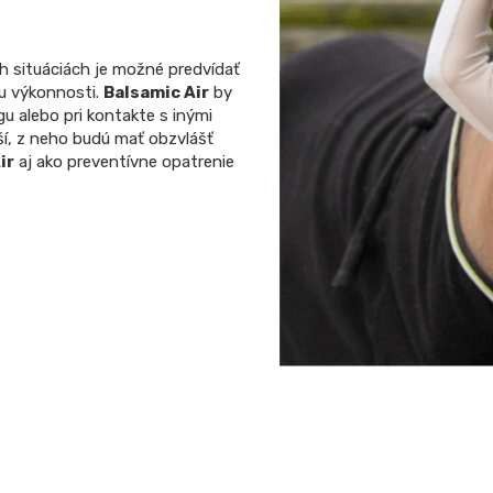
h situáciách je možné predvídať
u výkonnosti.
Balsamic Air
by
ngu alebo pri kontakte s inými
ší, z neho budú mať obzvlášť
ir
aj ako preventívne opatrenie