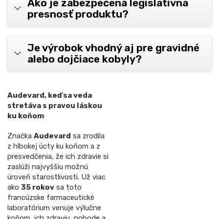
Ako je zabezpečená legislatívna
presnosť produktu?
Je výrobok vhodný aj pre gravidné
alebo dojčiace kobyly?
Audevard, keď sa veda
stretáva s pravou láskou
ku koňom
Značka
Audevard
sa zrodila
z hlbokej úcty ku koňom a z
presvedčenia, že ich zdravie si
zaslúži najvyššiu možnú
úroveň starostlivosti. Už viac
ako
35 rokov
sa toto
francúzske farmaceutické
laboratórium venuje výlučne
koňom, ich zdraviu, pohode a