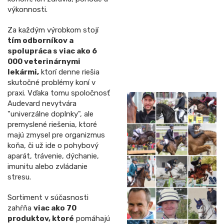
výkonnosti.
Za každým výrobkom stojí
tím odborníkov a
spolupráca s viac ako 6
000 veterinárnymi
lekármi,
ktorí denne riešia
skutočné problémy koní v
praxi. Vďaka tomu spoločnosť
Audevard nevytvára
"univerzálne doplnky", ale
premyslené riešenia, ktoré
majú zmysel pre organizmus
koňa, či už ide o pohybový
aparát, trávenie, dýchanie,
imunitu alebo zvládanie
stresu.
Sortiment v súčasnosti
zahŕňa
viac ako 70
produktov, ktoré
pomáhajú