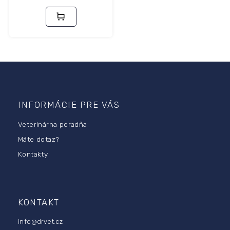
Z
á
p
INFORMÁCIE PRE VÁS
ä
Veterinárna poradňa
t
i
Máte dotaz?
e
Kontakty
KONTAKT
info
@
drvet.cz