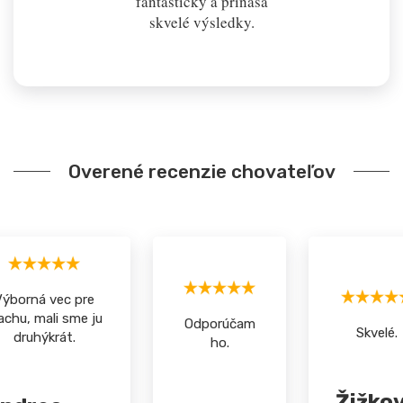
fantasticky a prináša
skvelé výsledky.
Overené recenzie chovateľov
Výborná vec pre
achu, mali sme ju
Odporúčam
Skvelé.
druhýkrát.
ho.
Žižko