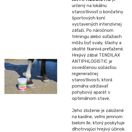
určený na lokálnu
starostlivosť o končatiny
športových koní
vystavených intenzívnej
záťaži. Po náročnom
tréningu alebo súťažiach
môžu byť svaly, šľachy a
okolité tkanivá preťažené.
Hrejivý zábal TENDILAX
ANTIPHLOGISTIC je
osvedčenou súčasťou
regeneračnej
starostlivosti, ktorá
pomáha udržiavať
pohybový aparát v
optimálnom stave.
Jeho zloženie je založené
na kaolíne, veľmi jemnom
bielom íle, ktorý poskytuje
dlhotrvajúci hrejivý účinok.