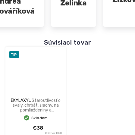
ndrea
Zelinka
ováříková
Súvisiaci tovar
TIP
EKYLAXYL
Starostlivosť o
svaly, chrbát, šľachy, na
pomliaždeniny a
hematómy
Skladem
€38
€31 bez DPH