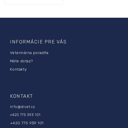
Z
á
p
INFORMÁCIE PRE VÁS
ä
Veterinárna poradňa
t
i
Máte dotaz?
e
Kontakty
KONTAKT
info
@
drvet.cz
+420 775 593 101
+420 775 939 101