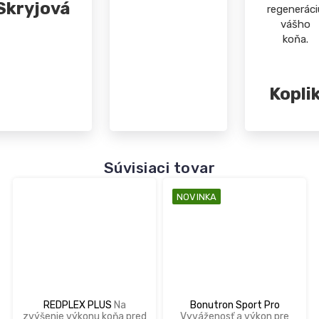
Skryjová
regeneráci
vášho
koňa.
Kopli
Súvisiaci tovar
NOVINKA
REDPLEX PLUS
Na
Bonutron Sport Pro
zvýšenie výkonu koňa pred
Vyváženosť a výkon pre