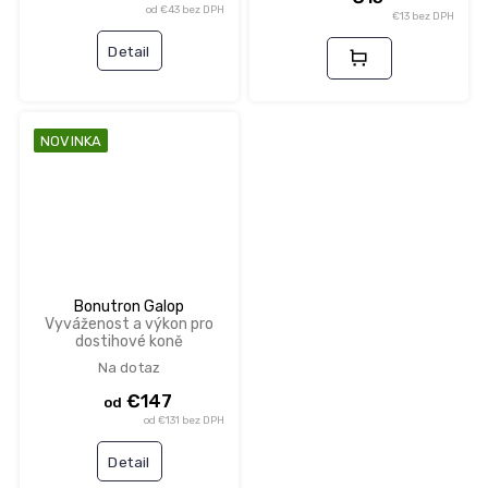
od €43 bez DPH
€13 bez DPH
Detail
NOVINKA
Bonutron Galop
Vyváženost a výkon pro
dostihové koně
Na dotaz
€147
od
od €131 bez DPH
Detail