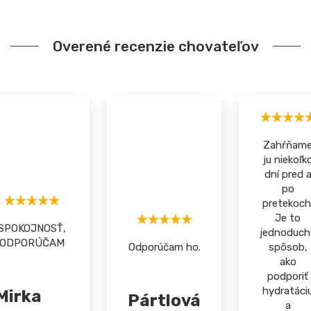
Overené recenzie chovateľov
Zahŕňam
ju niekoľk
dní pred 
po
pretekoch
Je to
SPOKOJNOSŤ,
jednoduch
ODPORÚČAM
Odporúčam ho.
spôsob,
ako
podporiť
hydratáci
Mirka
Pártlová
a