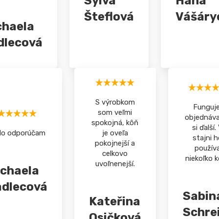
Sylva
Hana
Šteflová
Vášáry
chaela
dlecová
S výrobkom
Funguje
som veľmi
objednáv
spokojná, kôň
si ďalší.
lo odporúčam
je oveľa
stajni 
pokojnejší a
použív
celkovo
niekoľko k
uvoľnenejší.
chaela
adlecová
Sabin
Kateřina
Schre
Osičková