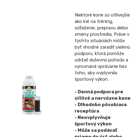
Niektoré kone sú citlivejšie
ako iné na tréning,
súťaženie, prepravu alebo
zmeny prostredia. Práve v
týchto situáciách môže
byť vhodné zaradiť cielenú
podporu, ktorá pomôže
udržať duševnú pohodu a
vyrovnané správanie bez
toho, aby ovplyvnila
športový výkon.
- Denná podpora pre
citlivé a nervózne kone
- Dlhodobo pôsobiaca
receptúra
- Neovplyvňuje
športový výkon
- Môže sa podávať
priamo do úst alebo