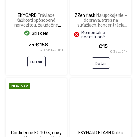
EKYGARD
Tráviace
ZZen flash
Na upokojenie –
ťažkosti spôsobené
doprava, stres na
nervozitou, žalúdočné
súťažiach, koncentrácia
vredy, tráviace ťažkosti
počas tréningu
Momentálně
Skladem
nedostupné
€158
od
€15
od €141 bez DPH
€13 bez DPH
Detail
Detail
NOVINKA
Confidence EQ 10 ks, nový
EKYGARD FLASH
Kolika