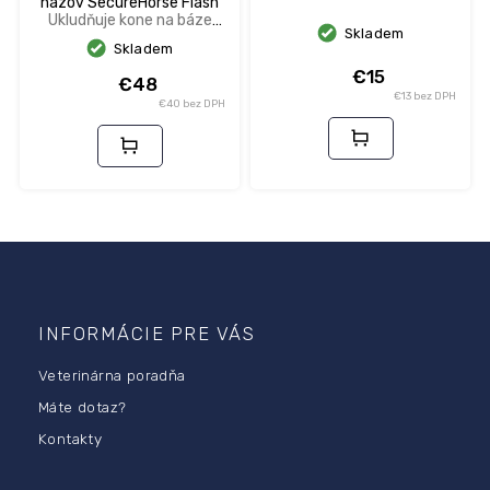
názov SecureHorse Flash
Ukludňuje kone na báze
Skladem
feromónov
Skladem
€15
€48
€13 bez DPH
€40 bez DPH
Z
á
p
INFORMÁCIE PRE VÁS
ä
Veterinárna poradňa
t
i
Máte dotaz?
e
Kontakty