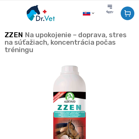
Prejsť
na
obsah
ZZEN
Na upokojenie – doprava, stres
na súťažiach, koncentrácia počas
tréningu