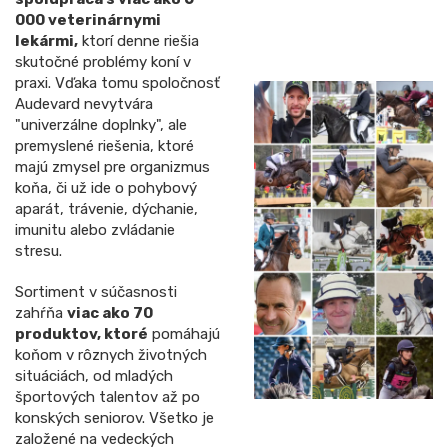
000 veterinárnymi
lekármi,
ktorí denne riešia
skutočné problémy koní v
praxi. Vďaka tomu spoločnosť
Audevard nevytvára
"univerzálne doplnky", ale
premyslené riešenia, ktoré
majú zmysel pre organizmus
koňa, či už ide o pohybový
aparát, trávenie, dýchanie,
imunitu alebo zvládanie
stresu.
Sortiment v súčasnosti
zahŕňa
viac ako 70
produktov, ktoré
pomáhajú
koňom v rôznych životných
situáciách, od mladých
športových talentov až po
konských seniorov. Všetko je
založené na vedeckých