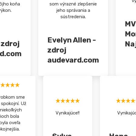
vy
ôjho koňa
som výrazné zlepšenie
výkon.
jeho správania a
sústredenia.
MV
Mo
Evelyn Allen -
 zdroj
Na
zdroj
d.com
audevard.com
ýrobkom sme
 spokojní. Už
niekoľkých
Vynikajúce!!
Vynikajú
ňoch bola
byla oveľa
kojnejšia.