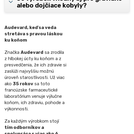
alebo dojčiace kobyly?
Audevard, keď sa veda
stretáva s pravou láskou
ku koňom
Značka
Audevard
sa zrodila
z hlbokej úcty ku koňom a z
presvedčenia, že ich zdravie si
zaslúži najvyššiu možnú
úroveň starostlivosti. Už viac
ako
35 rokov
sa toto
francúzske farmaceutické
laboratórium venuje výlučne
koňom, ich zdraviu, pohode a
výkonnosti.
Za každým výrobkom stojí
tím odborníkov a
spolupráca s viac ako 6