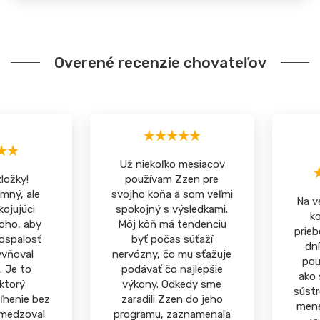
Overené recenzie chovateľov
Už niekoľko mesiacov
ložky!
používam Zzen pre
mný, ale
svojho koňa a som veľmi
Na v
ojujúci
spokojný s výsledkami.
k
oho, aby
Môj kôň má tendenciu
prieb
ospalosť
byť počas súťaží
dní
yvňoval
nervózny, čo mu sťažuje
pou
. Je to
podávať čo najlepšie
ako 
ktorý
výkony. Odkedy sme
sústr
ľnenie bez
zaradili Zzen do jeho
mene
bmedzoval
programu, zaznamenala