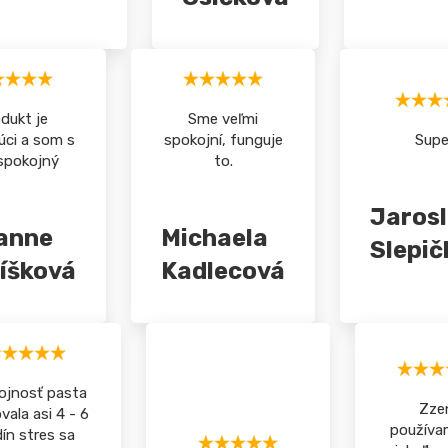
dukt je
Sme veľmi
úci a som s
spokojní, funguje
Supe
spokojný
to.
Jaros
anne
Michaela
Slepič
íšková
Kadlecová
ojnosť pasta
Zze
vala asi 4 - 6
používa
ín stres sa