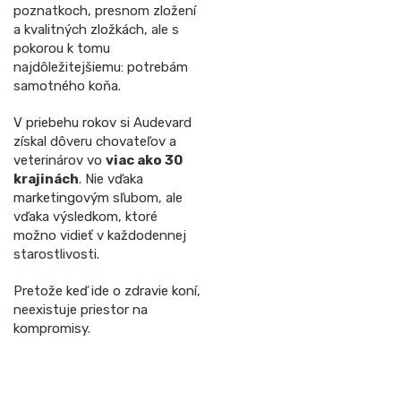
poznatkoch, presnom zložení
a kvalitných zložkách, ale s
pokorou k tomu
najdôležitejšiemu: potrebám
samotného koňa.
V priebehu rokov si Audevard
získal dôveru chovateľov a
veterinárov vo
viac ako 30
krajinách
. Nie vďaka
marketingovým sľubom, ale
vďaka výsledkom, ktoré
možno vidieť v každodennej
starostlivosti.
Pretože keď ide o zdravie koní,
neexistuje priestor na
kompromisy.