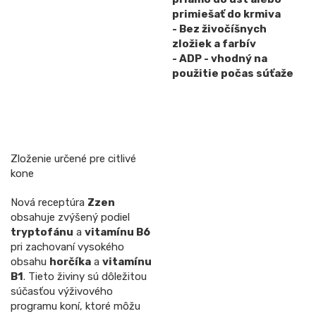
primiešať do krmiva
- Bez živočíšnych
zložiek a farbív
- ADP - vhodný na
použitie počas súťaže
Zloženie určené pre citlivé
kone
Nová receptúra
Zzen
obsahuje zvýšený podiel
tryptofánu
a
vitamínu B6
pri zachovaní vysokého
obsahu
horčíka
a
vitamínu
B1
. Tieto živiny sú dôležitou
súčasťou výživového
programu koní, ktoré môžu