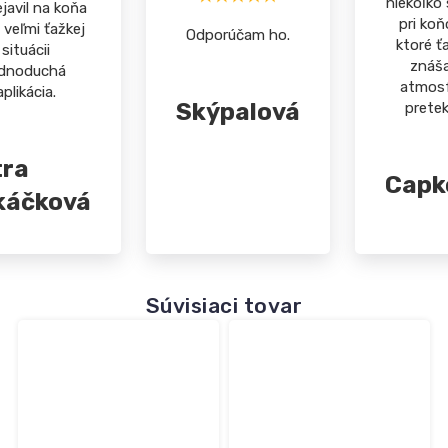
niekoľko
javil na koňa
pri koň
 veľmi ťažkej
Odporúčam ho.
ktoré ť
situácii
znáša
ednoduchá
atmos
aplikácia.
Skýpalová
pretek
tra
Capk
káčková
Súvisiaci tovar