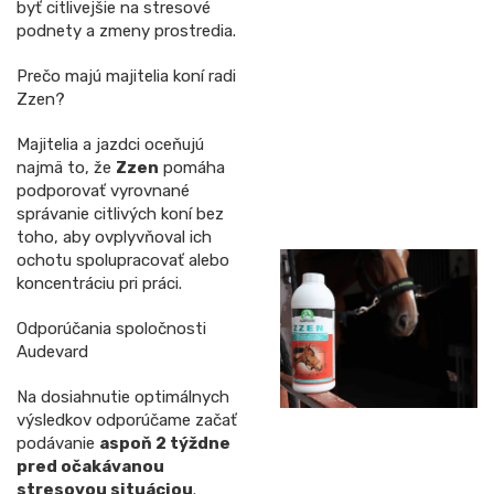
byť citlivejšie na stresové
podnety a zmeny prostredia.
Prečo majú majitelia koní radi
Zzen?
Majitelia a jazdci oceňujú
najmä to, že
Zzen
pomáha
podporovať vyrovnané
správanie citlivých koní bez
toho, aby ovplyvňoval ich
ochotu spolupracovať alebo
koncentráciu pri práci.
Odporúčania spoločnosti
Audevard
Na dosiahnutie optimálnych
výsledkov odporúčame začať
podávanie
aspoň 2 týždne
pred očakávanou
stresovou situáciou
.