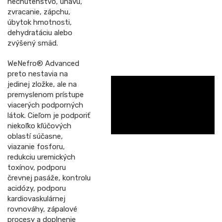
nechutenstvo, únavu,
zvracanie, zápchu,
úbytok hmotnosti,
dehydratáciu alebo
zvýšený smäd.
WeNefro® Advanced
preto nestavia na
jedinej zložke, ale na
premyslenom prístupe
viacerých podporných
látok. Cieľom je podporiť
niekoľko kľúčových
oblastí súčasne,
viazanie fosforu,
redukciu uremických
toxínov, podporu
črevnej pasáže, kontrolu
acidózy, podporu
kardiovaskulárnej
rovnováhy, zápalové
procesy a doplnenie