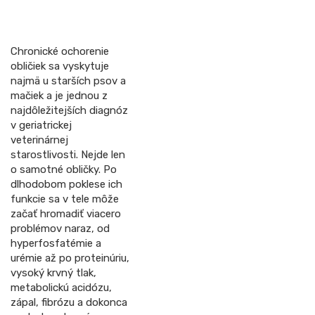
Chronické ochorenie
obličiek sa vyskytuje
najmä u starších psov a
mačiek a je jednou z
najdôležitejších diagnóz
v geriatrickej
veterinárnej
starostlivosti. Nejde len
o samotné obličky. Po
dlhodobom poklese ich
funkcie sa v tele môže
začať hromadiť viacero
problémov naraz, od
hyperfosfatémie a
urémie až po proteinúriu,
vysoký krvný tlak,
metabolickú acidózu,
zápal, fibrózu a dokonca