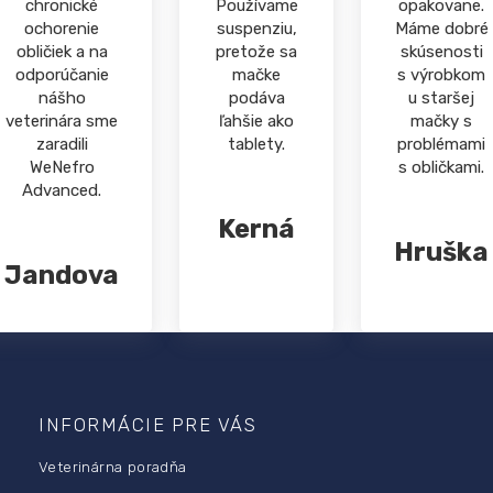
chronické
Používame
opakovane.
ochorenie
suspenziu,
Máme dobré
obličiek a na
pretože sa
skúsenosti
odporúčanie
mačke
s výrobkom
nášho
podáva
u staršej
veterinára sme
ľahšie ako
mačky s
zaradili
tablety.
problémami
WeNefro
s obličkami.
Advanced.
Kerná
Hruška
Jandova
Z
á
p
INFORMÁCIE PRE VÁS
ä
Veterinárna poradňa
t