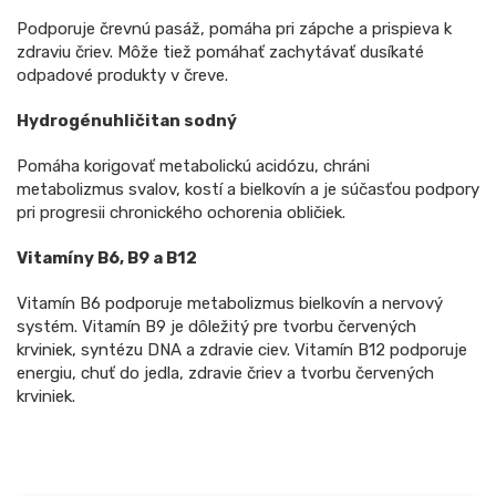
Podporuje črevnú pasáž, pomáha pri zápche a prispieva k
zdraviu čriev. Môže tiež pomáhať zachytávať dusíkaté
odpadové produkty v čreve.
Hydrogénuhličitan sodný
Pomáha korigovať metabolickú acidózu, chráni
metabolizmus svalov, kostí a bielkovín a je súčasťou podpory
pri progresii chronického ochorenia obličiek.
Vitamíny B6, B9 a B12
Vitamín B6 podporuje metabolizmus bielkovín a nervový
systém. Vitamín B9 je dôležitý pre tvorbu červených
krviniek, syntézu DNA a zdravie ciev. Vitamín B12 podporuje
energiu, chuť do jedla, zdravie čriev a tvorbu červených
krviniek.