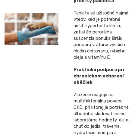
priority pacienta
Tablety sú užitočné najmä
vtedy, keď je potrebné
riešiť hyperfosfatémiu,
zatiaľ čo perorálna
suspenzia ponúka širšiu
podporu vrátane vyšších
hladín chitosanu, rybieho
oleja a vitamínu E.
Praktická podpora pri
chronickom ochorení
obličiek
Zloženie reaguje na
multifaktoriálnu povahu
CKD, pri ktorej je potrebné
dlhodobo sledovať nielen
laboratórne hodnoty, ale aj
chuť do jedla, trávenie,
hydratáciu, energiu a