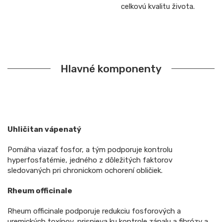
celkovú kvalitu života.
Hlavné komponenty
Uhličitan vápenatý
Pomáha viazať fosfor, a tým podporuje kontrolu
hyperfosfatémie, jedného z dôležitých faktorov
sledovaných pri chronickom ochorení obličiek.
Rheum officinale
Rheum officinale podporuje redukciu fosforových a
uremických toxínov, prispieva ku kontrole zápalu a fibrózy a