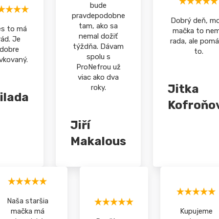
bude
pravdepodobne
Dobrý deň, mo
tam, ako sa
s to má
mačka to ne
nemal dožiť
rád. Je
rada, ale pom
týždňa. Dávam
dobre
to.
spolu s
vkovaný.
ProNefrou už
viac ako dva
Jitka
roky.
ilada
Kofroňo
Jiří
Makalous
Naša staršia
mačka má
Kupujeme