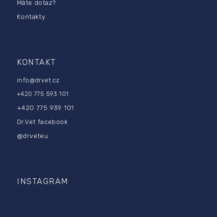
i
Máte dotaz?
e
Kontakty
KONTAKT
info
@
drvet.cz
+420 775 593 101
+420 775 939 101
Dr.Vet facebook
@drveteu
INSTAGRAM