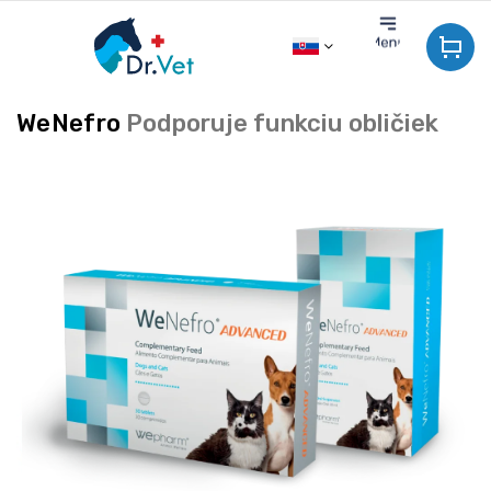
Prejsť
na
obsah
WeNefro
Podporuje funkciu obličiek