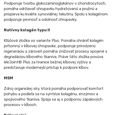
Podporuje tvorbu glykozaminoglykánov v chondrocytoch,
pomáha udržiavať chrupavku hydratovanú a pružnú a
prispieva ku kvalite synoviálnej tekutiny. Spolu s kolagénom
podporuje pevnosť a odolnosť chrupavky.
Natívny kolagén typu II
Kľúčová zložka vo variante Plus. Pomáha chrániť kolagén
prítomný v kĺbovej chrupavke, podporuje prirodzenú
regeneráciu a zároveň pomáha znižovať procesy spojené s
degradáciou kĺbového tkaniva. Práve táto zložka posúva
WeJoint® Plus za hranice bežnej kĺbovej výživy a
predstavuje modernejší prístup k podpore kĺbov.
MSM
Zdroj organickej síry, ktorá pomáha podporovať komfort
pohybu a podieľa sa na syntéze kolagénu, enzýmov a
spojivového tkaniva. Spája sa aj s podporou zápalových
procesov v kĺboch.