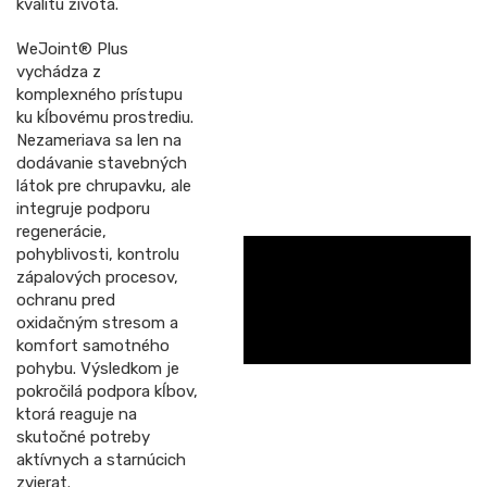
kvalitu života.
WeJoint® Plus
vychádza z
komplexného prístupu
ku kĺbovému prostrediu.
Nezameriava sa len na
dodávanie stavebných
látok pre chrupavku, ale
integruje podporu
regenerácie,
pohyblivosti, kontrolu
zápalových procesov,
ochranu pred
oxidačným stresom a
komfort samotného
pohybu. Výsledkom je
pokročilá podpora kĺbov,
ktorá reaguje na
skutočné potreby
aktívnych a starnúcich
zvierat.