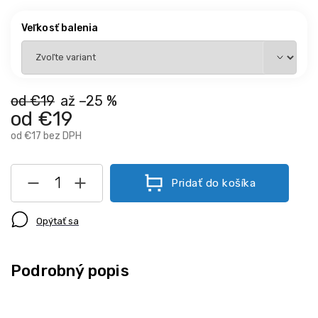
Veľkosť balenia
od €19
až –25 %
od
€19
od
€17
bez DPH
Pridať do košíka
Opýtať sa
Podrobný popis