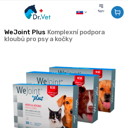
Prejsť
na
obsah
WeJoint Plus
Komplexní podpora
kloubů pro psy a kočky