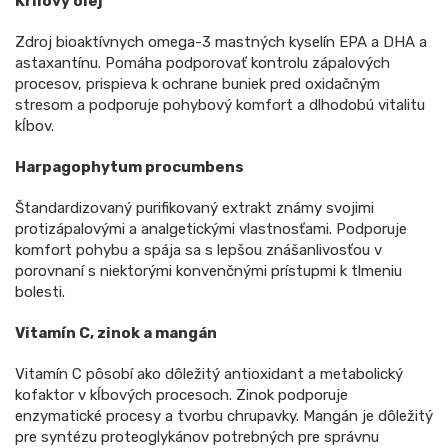
Krilový olej
Zdroj bioaktívnych omega-3 mastných kyselín EPA a DHA a
astaxantínu. Pomáha podporovať kontrolu zápalových
procesov, prispieva k ochrane buniek pred oxidačným
stresom a podporuje pohybový komfort a dlhodobú vitalitu
kĺbov.
Harpagophytum procumbens
Štandardizovaný purifikovaný extrakt známy svojimi
protizápalovými a analgetickými vlastnosťami. Podporuje
komfort pohybu a spája sa s lepšou znášanlivosťou v
porovnaní s niektorými konvenčnými prístupmi k tlmeniu
bolesti.
Vitamín C, zinok a mangán
Vitamín C pôsobí ako dôležitý antioxidant a metabolický
kofaktor v kĺbových procesoch. Zinok podporuje
enzymatické procesy a tvorbu chrupavky. Mangán je dôležitý
pre syntézu proteoglykánov potrebných pre správnu