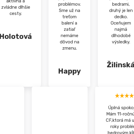
aktívna a
problémov.
bedrami,
zvládne dlhšie
Sme už na
druhý je len
cesty.
treťom
dedko.
balení a
Oceňujem
zatiaľ
najmä
Holotová
nemáme
dlhodobé
dôvod na
výsledky.
zmenu.
Žilinsk
Happy
Úplná spoko
Mám 11-ročnú
CF,ktorá má u
roky probl
bedrovým kĺ