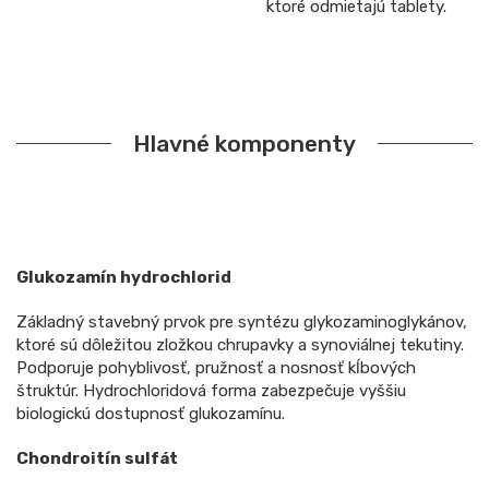
ktoré odmietajú tablety.
Hlavné komponenty
Glukozamín hydrochlorid
Základný stavebný prvok pre syntézu glykozaminoglykánov,
ktoré sú dôležitou zložkou chrupavky a synoviálnej tekutiny.
Podporuje pohyblivosť, pružnosť a nosnosť kĺbových
štruktúr. Hydrochloridová forma zabezpečuje vyššiu
biologickú dostupnosť glukozamínu.
Chondroitín sulfát