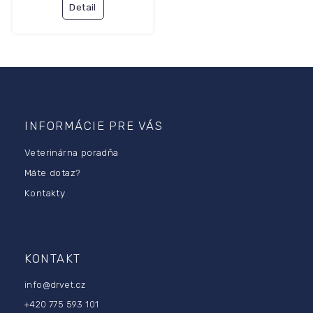
Detail
Z
á
p
INFORMÁCIE PRE VÁS
ä
Veterinárna poradňa
t
i
Máte dotaz?
e
Kontakty
KONTAKT
info
@
drvet.cz
+420 775 593 101