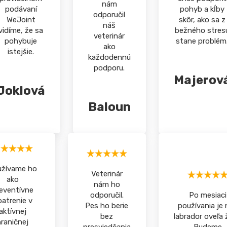
nám
podávaní
pohyb a kĺby
odporučil
WeJoint
skôr, ako sa z
náš
vidíme, že sa
bežného stres
veterinár
pohybuje
stane problém
ako
istejšie.
každodennú
podporu.
Majerov
Joklová
Baloun
užívame ho
Veterinár
ako
nám ho
eventívne
odporučil.
Po mesiaci
atrenie v
Pes ho berie
používania je
aktívnej
bez
labrador oveľa ž
raničnej