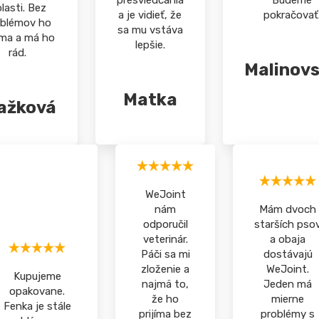
presviedčania
Budeme
lasti. Bez
a je vidieť, že
pokračovať
oblémov ho
sa mu vstáva
jíma a má ho
lepšie.
rád.
Malinov
Matka
ažková
WeJoint
nám
Mám dvoch
odporučil
starších pso
veterinár.
a obaja
Páči sa mi
dostávajú
zloženie a
WeJoint.
Kupujeme
najmä to,
Jeden má
opakovane.
že ho
mierne
Fenka je stále
prijíma bez
problémy s