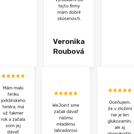
tejto firmy
mám dobré
skúsenosti.
Veronika
Roubová
Mám malú
fenku
jorkšírskeho
Oceňujem,
WeJoint sme
teriéra, má
že v zložení
začali dávať
už takmer
nie je len
nášmu
rok a začala
glukozamín,
mladému
som jej
ale aj
labradorovi
dávať
chondroitín,