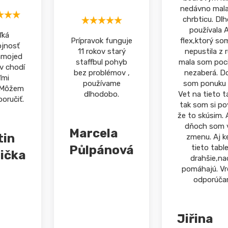
nedávno mala 
chrbticu. Dl
používala 
ľká
Prípravok funguje
flex,ktorý so
jnosť
11 rokov starý
nepustila z r
amojed
staffbul pohyb
mala som poci
v chodí
bez problémov ,
nezaberá. D
ľmi
používame
som ponuku 
.Môžem
dlhodobo.
Vet na tieto t
oručiť.
tak som si po
že to skúsim. 
dňoch som v
Marcela
tin
zmenu. Aj k
Půlpánová
tieto tabl
ička
drahšie,na
pomáhajú. Vre
odporúčam
Jiřina