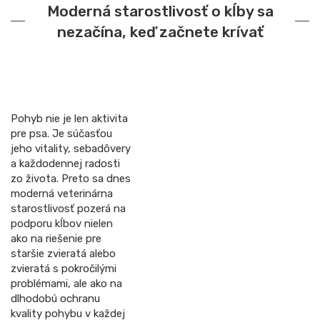
Moderná starostlivosť o kĺby sa
nezačína, keď začnete krívať
Pohyb nie je len aktivita
pre psa. Je súčasťou
jeho vitality, sebadôvery
a každodennej radosti
zo života. Preto sa dnes
moderná veterinárna
starostlivosť pozerá na
podporu kĺbov nielen
ako na riešenie pre
staršie zvieratá alebo
zvieratá s pokročilými
problémami, ale ako na
dlhodobú ochranu
kvality pohybu v každej