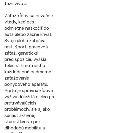
fáze života.
Záťaž kĺbov sa nezačne
vtedy, keď pes
odmietne naskočiť do
auta alebo začne krívať.
Svoju úlohu zohráva
rast, šport, pracovná
záťaž, genetické
predispozície, vyššia
telesná hmotnosť a
každodenné nadmerné
zaťažovanie
pohybového aparátu.
Preto je správna kĺbová
výživa dôležitá nielen pri
pretrvávajúcich
problémoch, ale aj ako
súčasť aktívnej
starostlivosti pre
dlhodobú mobilitu a