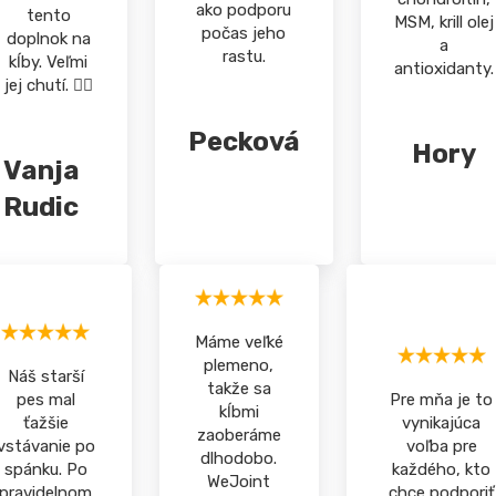
ako podporu
tento
MSM, krill olej
počas jeho
doplnok na
a
rastu.
kĺby. Veľmi
antioxidanty.
jej chutí. 👍🏻
Pecková
Hory
Vanja
Rudic
Máme veľké
plemeno,
Náš starší
takže sa
pes mal
Pre mňa je to
kĺbmi
ťažšie
vynikajúca
zaoberáme
vstávanie po
voľba pre
dlhodobo.
spánku. Po
každého, kto
WeJoint
pravidelnom
chce podporiť