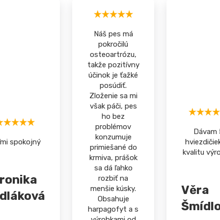
Náš pes má
pokročilú
osteoartrózu,
takže pozitívny
účinok je ťažké
posúdiť.
Zloženie sa mi
však páči, pes
ho bez
problémov
Dávam 
konzumuje
ľmi spokojný
hviezdičie
primiešané do
kvalitu výr
krmiva, prášok
sa dá ľahko
ronika
rozbiť na
Věra
menšie kúsky.
dláková
Obsahuje
Šmídl
harpagofyt a s
výrobkami od