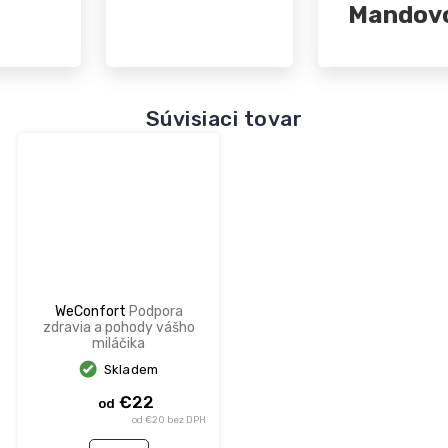
Mandov
Súvisiaci tovar
WeConfort
Podpora
zdravia a pohody vášho
miláčika
Skladem
€22
od
od €20 bez DPH