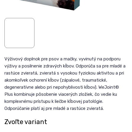
Výživový doplnok pre psov a mačky, vyvinutý na podporu
výživy a posilnenie zdravých kĺbov. Odporúča sa pre mladé a
rastúce zvieratá, zvieratá s vysokou fyzickou aktivitou a pri
akomkoľvek ochorení kĺbov (zápalové, traumatické,
degeneratívne alebo pri nepohyblivosti kĺbov). WeJoint®
Plus kombinuje pôsobenie viacerých zložiek, čo vedie ku
komplexnému prístupu k liečbe kĺbovej patológie.
Odporúčanie platí aj pre mladé a rastúce zvieratá.
Zvoľte variant