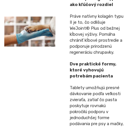
ako kľúčový rozdiel
Práve natívny kolagén typu
II je to, čo odlišuje
WeJoint® Plus od bežnej
kĺbovej výživy. Pomáha
chrániť kĺbové prostredie a
podporuje prirodzenú
regeneráciu chrupavky.
Dve praktické formy,
ktoré vyhovujú
potrebám pacienta
Tablety umožňujú presné
dávkovanie podľa veľkosti
zvieraťa, zatiaľ čo pasta
poskytuje rovnakú
pokročilú podporu v
jednoduchšej forme
podávania pre psy a mačky,