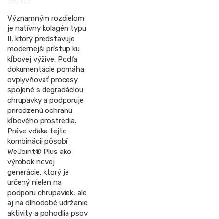
Významným rozdielom
je natívny kolagén typu
II, ktorý predstavuje
modernejší prístup ku
kĺbovej výžive. Podľa
dokumentácie pomáha
ovplyvňovať procesy
spojené s degradáciou
chrupavky a podporuje
prirodzenú ochranu
kĺbového prostredia.
Práve vďaka tejto
kombinácii pôsobí
WeJoint® Plus ako
výrobok novej
generácie, ktorý je
určený nielen na
podporu chrupaviek, ale
aj na dlhodobé udržanie
aktivity a pohodlia psov