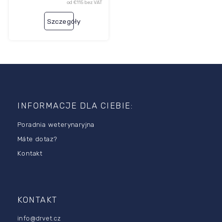
od €115 bez VAT
Szczegóły
S
t
o
INFORMACJE DLA CIEBIE:
p
Poradnia weterynaryjna
k
a
Máte dotaz?
Kontakt
KONTAKT
info
@
drvet.cz