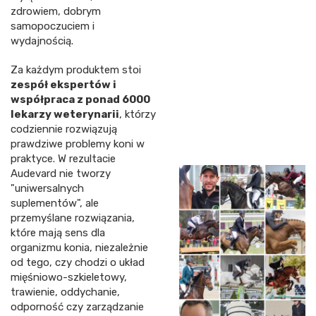
zdrowiem, dobrym
samopoczuciem i
wydajnością.
Za każdym produktem stoi
zespół ekspertów i
współpraca z ponad 6000
lekarzy weterynarii
, którzy
codziennie rozwiązują
prawdziwe problemy koni w
praktyce. W rezultacie
Audevard nie tworzy
"uniwersalnych
suplementów", ale
przemyślane rozwiązania,
które mają sens dla
organizmu konia, niezależnie
od tego, czy chodzi o układ
mięśniowo-szkieletowy,
trawienie, oddychanie,
odporność czy zarządzanie