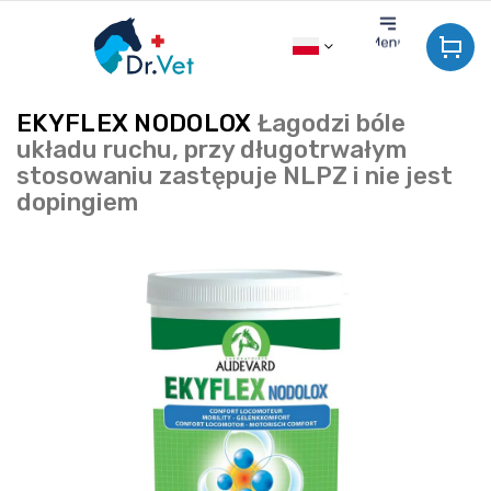
Przejść
do
treści
EKYFLEX NODOLOX
Łagodzi bóle
układu ruchu, przy długotrwałym
stosowaniu zastępuje NLPZ i nie jest
dopingiem