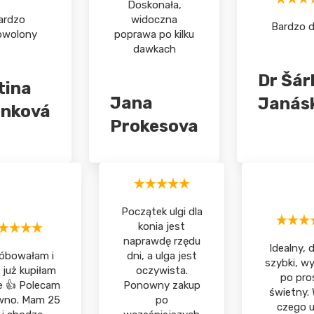
Doskonała,
ardzo
widoczna
Bardzo 
owolony
poprawa po kilku
dawkach
Dr Šár
tina
Jana
Janás
inková
Prokesova
Początek ulgi dla
konia jest
naprawdę rzędu
Idealny, d
óbowałam i
dni, a ulga jest
szybki, wy
 już kupiłam
oczywista.
po pro
e 👍 Polecam
Ponowny zakup
świetny.
wno. Mam 25
po
czego 