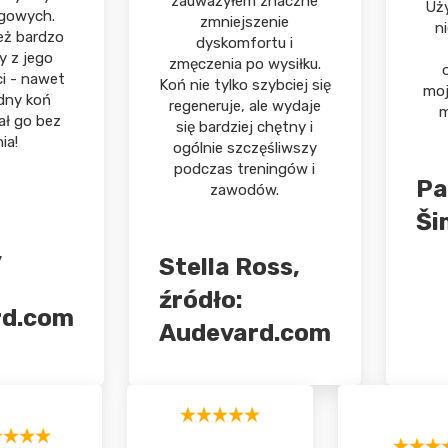
zauważyłem znaczne
Uż
ngowych.
zmniejszenie
n
eż bardzo
dyskomfortu i
 z jego
zmęczenia po wysiłku.
i - nawet
Koń nie tylko szybciej się
moj
dny koń
regeneruje, ale wydaje
m
ł go bez
się bardziej chętny i
ia!
ogólnie szczęśliwszy
podczas treningów i
Pa
zawodów.
Ši
,
Stella Ross,
źródło:
rd.com
Audevard.com