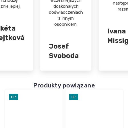
t i chodzę
wcześniejszych
następ
znie lepiej.
doskonałych
raze
doświadczeniach
z innym
osobnikiem.
kéta
Ivana
ejtková
Missi
Josef
Svoboda
Produkty powiązane
TIP
TIP