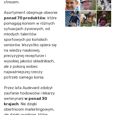
stresem.
Asortyment obejmuje obecnie
ponad 70 produktów
, które
pomagają koniom w różnych
sytuacjach życiowych, od
młodych talentów
sportowych po końskich
seniorów. Wszystko opiera się
na wiedzy naukowej,
precyzyjnej recepturze i
wysokiej jakości składnikach,
ale z pokorą wobec
najważniejszej rzeczy:
potrzeb samego konia.
Przez lata Audevard zdobył
zaufanie hodowców i lekarzy
weterynarii
w ponad 30
krajach
. Nie dzięki
obietnicom marketingowym,
ale dzięki wynikom, które