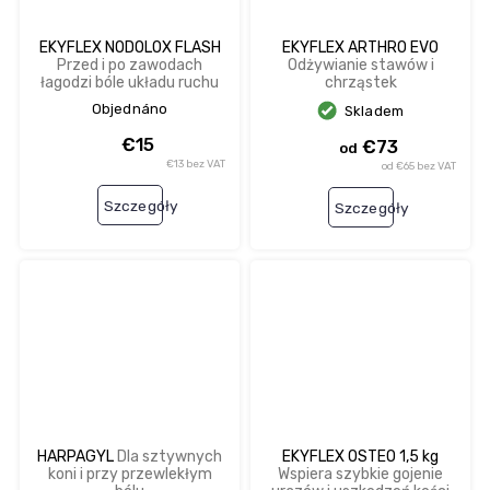
EKYFLEX NODOLOX FLASH
EKYFLEX ARTHRO EVO
Przed i po zawodach
Odżywianie stawów i
łagodzi bóle układu ruchu
chrząstek
Objednáno
Skladem
€15
€73
od
€13 bez VAT
od €65 bez VAT
Szczegóły
Szczegóły
HARPAGYL
Dla sztywnych
EKYFLEX OSTEO 1,5 kg
koni i przy przewlekłym
Wspiera szybkie gojenie