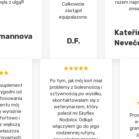
ła z ulgą!!!
razem nap
Całkowicie
zmian
zastąpił
equipalazone.
Kateři
rmannova
D.F.
Neveč
Po tym, jak mój koń miał
 suplement
problemy z bolesnością i
 tygodni od
sztywnością po wysiłku,
stosowania
skontaktowałam się z
entu mój
weterynarzem, który
ę wyraźnie
polecił mi Ekyflex
Prod
fortowo i
Nodolox. Odkąd
w
 z większą
włączyłem go do jego
gran
zwłaszcza
codziennej rutyny,
ensywnych