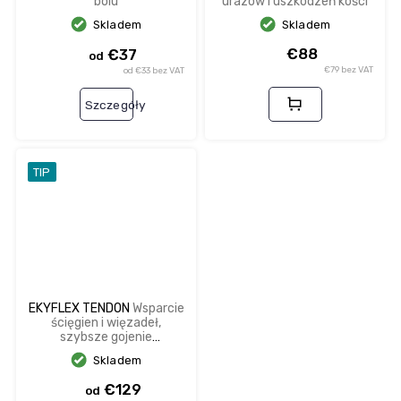
bólu
urazów i uszkodzeń kości
Skladem
Skladem
€88
€37
od
€79 bez VAT
od €33 bez VAT
Szczegóły
TIP
EKYFLEX TENDON
Wsparcie
ścięgien i więzadeł,
szybsze gojenie
naderwanych lub
Skladem
zerwanych ścięgien
€129
od