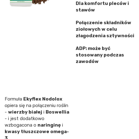
Dla komfortu pleców i
stawów
Połączenie składników
ziołowych w celu
złagodzenia sztywności
ADP: może być
stosowany podczas
zawodów
Formuła
Ekyflex Nodolox
opiera się na połączeniu roślin
-
wierzby białej
i
Boswellia
- i jest dodatkowo
wzbogacona o
naringinę
i
kwasy tłuszczowe omega-
3
.