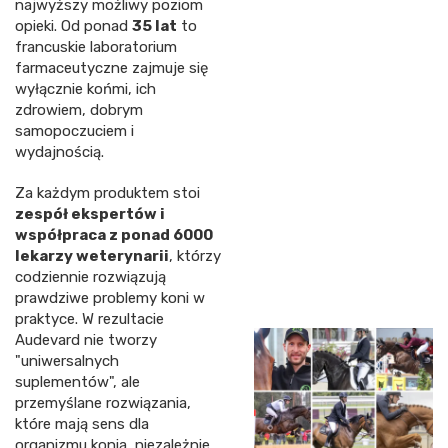
najwyższy możliwy poziom
opieki. Od ponad
35 lat
to
francuskie laboratorium
farmaceutyczne zajmuje się
wyłącznie końmi, ich
zdrowiem, dobrym
samopoczuciem i
wydajnością.
Za każdym produktem stoi
zespół ekspertów i
współpraca z ponad 6000
lekarzy weterynarii
, którzy
codziennie rozwiązują
prawdziwe problemy koni w
praktyce. W rezultacie
Audevard nie tworzy
"uniwersalnych
suplementów", ale
przemyślane rozwiązania,
które mają sens dla
organizmu konia, niezależnie