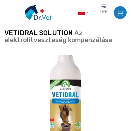
Przejść
do
treści
VETIDRAL SOLUTION
Az
elektrolitveszteség kompenzálása