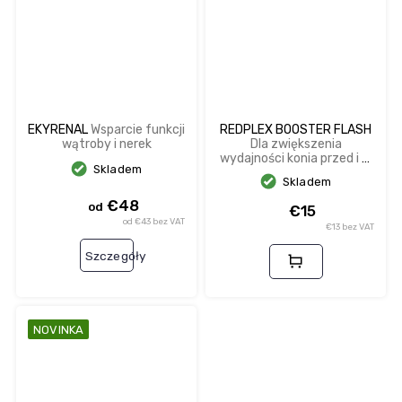
EKYRENAL
Wsparcie funkcji
REDPLEX BOOSTER FLASH
wątroby i nerek
Dla zwiększenia
wydajności konia przed i w
Skladem
trakcie zawodów, poprawia
Skladem
dotlenienie krwi.
€48
od
€15
od €43 bez VAT
€13 bez VAT
Szczegóły
NOVINKA