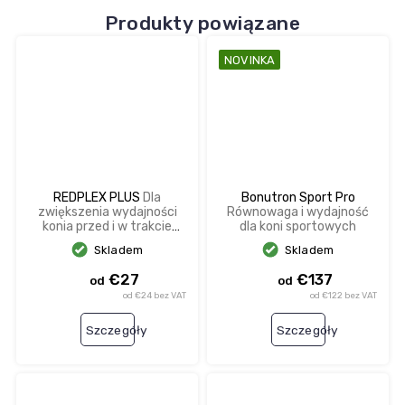
Produkty powiązane
NOVINKA
REDPLEX PLUS
Dla
Bonutron Sport Pro
zwiększenia wydajności
Równowaga i wydajność
konia przed i w trakcie
dla koni sportowych
zawodów, poprawia
Skladem
Skladem
dotlenienie krwi.
€27
€137
od
od
od €24 bez VAT
od €122 bez VAT
Szczegóły
Szczegóły