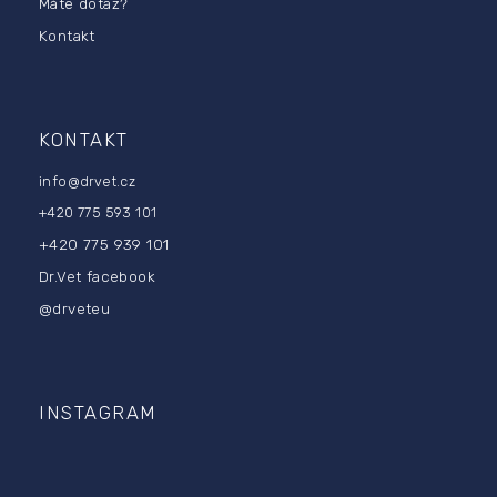
a
Máte dotaz?
Kontakt
KONTAKT
info
@
drvet.cz
+420 775 593 101
+420 775 939 101
Dr.Vet facebook
@drveteu
INSTAGRAM