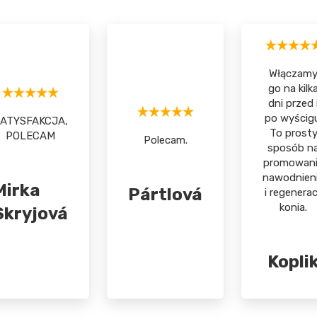
Włączam
go na kilk
dni przed 
po wyścigu
ATYSFAKCJA,
To prost
POLECAM
Polecam.
sposób n
promowan
nawodnien
Mirka
Pártlová
i regenerac
konia.
Skryjová
Kopli