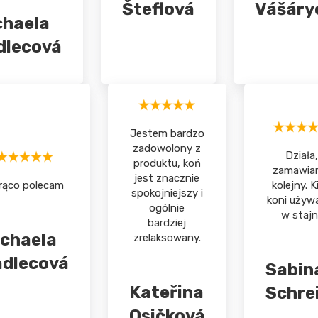
Šteflová
Vášáry
chaela
dlecová
Jestem bardzo
zadowolony z
Działa,
produktu, koń
zamawia
jest znacznie
rąco polecam
kolejny. K
spokojniejszy i
koni używ
ogólnie
w stajni
bardziej
chaela
zrelaksowany.
adlecová
Sabin
Kateřina
Schre
Osičková