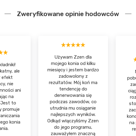
Zweryfikowane opinie hodowców
Używam Zzen dla
mojego konia od kilku
ładniki!
miesięcy i jestem bardzo
katny, ale
zadowolony z
 efekt
pobu
rezultatów. Mój koń ma
cy, nie
za
tendencję do
nności ani
ciąg
denerwowania się
ając na
ro
podczas zawodów, co
 Jest to
sto
utrudnia mu osiąganie
y promuje
zac
najlepszych wyników.
raniczania
kon
Odkąd włączyliśmy Zzen
jego konia
na 
do jego programu,
ania.
r
zauważyłem znaczną