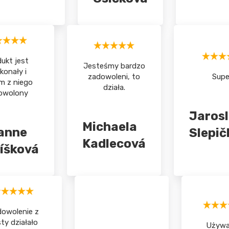
ukt jest
Jesteśmy bardzo
konały i
zadowoleni, to
Supe
m z niego
działa.
owolony
Jaros
Michaela
anne
Slepič
Kadlecová
íšková
owolenie z
ty działało
Używ