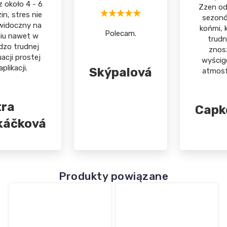
z około 4 - 6
Zzen od 
in, stres nie
sezon
widoczny na
końmi, 
Polecam.
iu nawet w
trudn
dzo trudnej
znos
acji prostej
wyści
aplikacji.
Skýpalová
atmosf
tra
Capk
káčková
Produkty powiązane