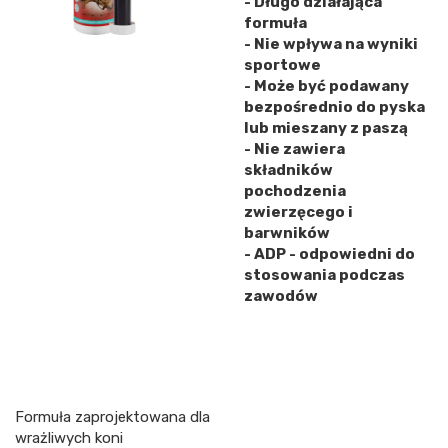
- Długo działająca
formuła
- Nie wpływa na wyniki
sportowe
- Może być podawany
bezpośrednio do pyska
lub mieszany z paszą
- Nie zawiera
składników
pochodzenia
zwierzęcego i
barwników
- ADP - odpowiedni do
stosowania podczas
zawodów
Formuła zaprojektowana dla
wrażliwych koni