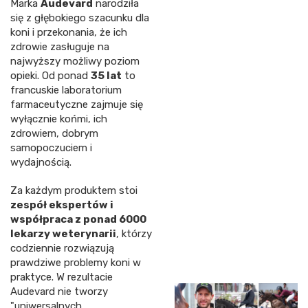
Marka
Audevard
narodziła
się z głębokiego szacunku dla
koni i przekonania, że ich
zdrowie zasługuje na
najwyższy możliwy poziom
opieki. Od ponad
35 lat
to
francuskie laboratorium
farmaceutyczne zajmuje się
wyłącznie końmi, ich
zdrowiem, dobrym
samopoczuciem i
wydajnością.
Za każdym produktem stoi
zespół ekspertów i
współpraca z ponad 6000
lekarzy weterynarii
, którzy
codziennie rozwiązują
prawdziwe problemy koni w
praktyce. W rezultacie
Audevard nie tworzy
"uniwersalnych