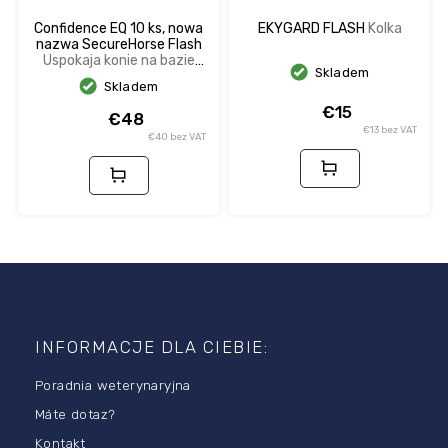
Confidence EQ 10 ks, nowa
EKYGARD FLASH
Kolka
nazwa SecureHorse Flash
Uspokaja konie na bazie
Skladem
feromonów
Skladem
€15
€48
€13 bez VAT
€40 bez VAT
S
t
o
INFORMACJE DLA CIEBIE:
p
Poradnia weterynaryjna
k
a
Máte dotaz?
Kontakt