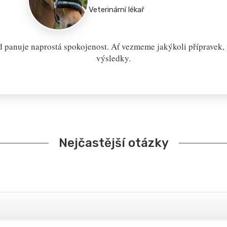
Veterinární lékař
 panuje naprostá spokojenost. Ať vezmeme jakýkoli přípravek, v
výsledky.
Nejčastější otázky