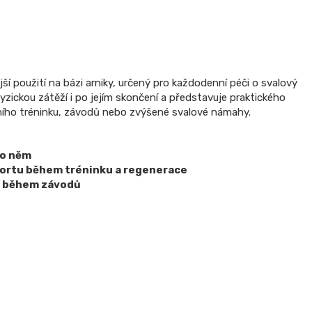
jší použití na bázi arniky, určený pro každodenní péči o svalový
yzickou zátěží i po jejím skončení a představuje praktického
ního tréninku, závodů nebo zvýšené svalové námahy.
po něm
ortu během tréninku a regenerace
tí během závodů