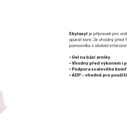
Ekylaxyl
je přípravek pro vně
aparát koní. Je vhodný před f
pomocníka v období intenziv
• Gel na bázi arniky
• Vhodný před výkonem i 
• Podpora svalového komf
• ADP – vhodné pro použi