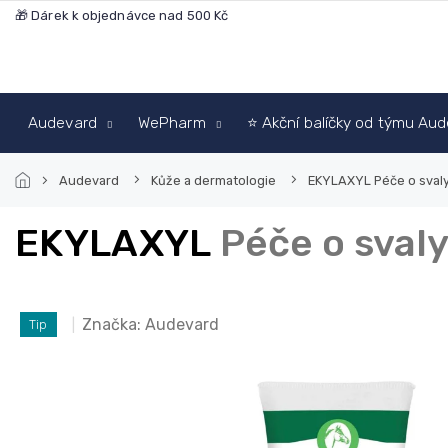
Přejít
🎁 Dárek k objednávce nad 500 Kč
na
obsah
Audevard
WePharm
⭐ Akční balíčky od týmu Au
Audevard
Kůže a dermatologie
EKYLAXYL
Péče o sval
EKYLAXYL
Péče o sval
Značka:
Audevard
Tip