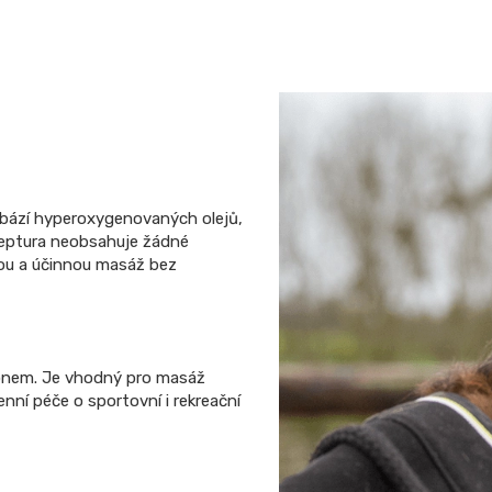
bází hyperoxygenovaných olejů,
ceptura neobsahuje žádné
nou a účinnou masáž bez
konem. Je vhodný pro masáž
nní péče o sportovní i rekreační