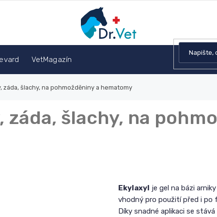
devard
VetMagazín
y, záda, šlachy, na pohmožděniny a hematomy
y, záda, šlachy, na poh
Ekylaxyl
je gel na bázi arnik
vhodný pro použití před i po 
Díky snadné aplikaci se stává