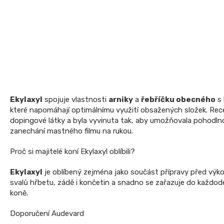
Ekylaxyl
spojuje vlastnosti
arniky
a
řebříčku obecného
s 
které napomáhají optimálnímu využití obsažených složek. Re
dopingové látky a byla vyvinuta tak, aby umožňovala pohodl
zanechání mastného filmu na rukou.
Proč si majitelé koní Ekylaxyl oblíbili?
Ekylaxyl
je oblíbený zejména jako součást přípravy před vý
svalů hřbetu, zádě i končetin a snadno se zařazuje do každode
koně.
Doporučení Audevard