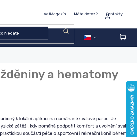
VetMagazín
Máte dotaz?
Kontakty
NÁK
KOŠÍ
možděniny a hematomy
y určený k lokální aplikaci na namáhané svalové partie. Je
fyzické zátěži, kdy pomáhá podpořit komfort a uvolnění svalů.
 praktickou součástí péče o sportovní i rekreační koně během