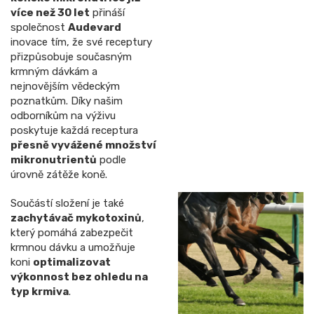
více než 30 let
přináší
společnost
Audevard
inovace tím, že své receptury
přizpůsobuje současným
krmným dávkám a
nejnovějším vědeckým
poznatkům. Díky našim
odborníkům na výživu
poskytuje každá receptura
přesně vyvážené množství
mikronutrientů
podle
úrovně zátěže koně.
Součástí složení je také
zachytávač mykotoxinů
,
který pomáhá zabezpečit
krmnou dávku a umožňuje
koni
optimalizovat
výkonnost bez ohledu na
typ krmiva
.