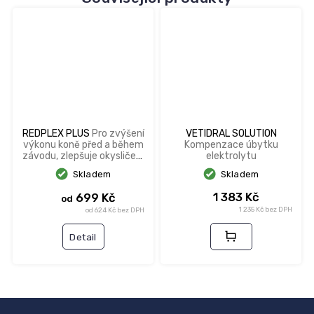
REDPLEX PLUS
Pro zvýšení
VETIDRAL SOLUTION
výkonu koně před a během
Kompenzace úbytku
závodu, zlepšuje okysličení
elektrolytu
krve
Skladem
Skladem
1 383 Kč
699 Kč
od
1 235 Kč bez DPH
od 624 Kč bez DPH
Detail