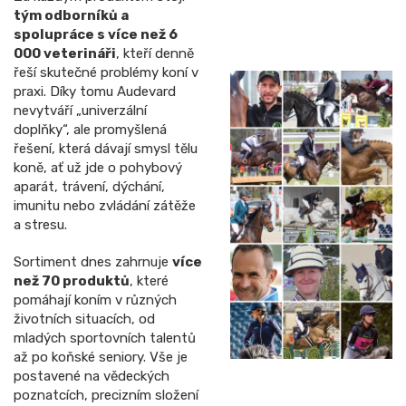
tým odborníků a
spolupráce s více než 6
000 veterináři
, kteří denně
řeší skutečné problémy koní v
praxi. Díky tomu Audevard
nevytváří „univerzální
doplňky“, ale promyšlená
řešení, která dávají smysl tělu
koně, ať už jde o pohybový
aparát, trávení, dýchání,
imunitu nebo zvládání zátěže
a stresu.
Sortiment dnes zahrnuje
více
než 70 produktů
, které
pomáhají koním v různých
životních situacích, od
mladých sportovních talentů
až po koňské seniory. Vše je
postavené na vědeckých
poznatcích, precizním složení