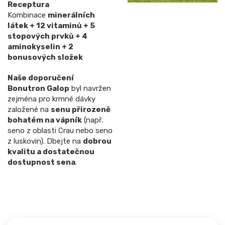
Receptura
Kombinace
minerálních
látek + 12 vitaminů + 5
stopových prvků + 4
aminokyselin + 2
bonusových složek
Naše doporučení
Bonutron Galop
byl navržen
zejména pro krmné dávky
založené na
senu přirozeně
bohatém na vápník
(např.
seno z oblasti Crau nebo seno
z luskovin). Dbejte na
dobrou
kvalitu a dostatečnou
dostupnost sena
.