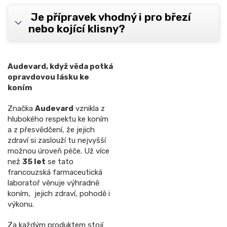
Je přípravek vhodný i pro březí
nebo kojící klisny?
Audevard, když věda potká
opravdovou lásku ke
koním
Značka
Audevard
vznikla z
hlubokého respektu ke koním
a z přesvědčení, že jejich
zdraví si zaslouží tu nejvyšší
možnou úroveň péče. Už více
než
35 let
se tato
francouzská farmaceutická
laboratoř věnuje výhradně
koním, jejich zdraví, pohodě i
výkonu.
Za každým produktem stojí