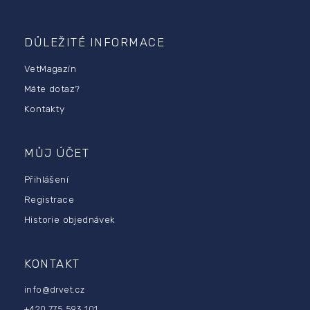
Z
á
p
DŮLEŽITÉ INFORMACE
a
VetMagazín
t
í
Máte dotaz?
Kontakty
MŮJ ÚČET
Přihlášení
Registrace
Historie objednávek
KONTAKT
info
@
drvet.cz
+420 775 593 101