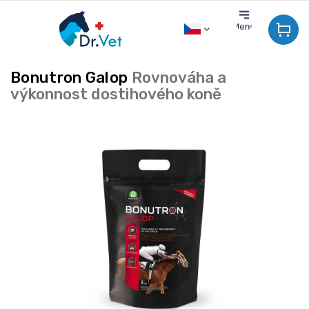
Přejít
na
obsah
Bonutron Galop
Rovnováha a
výkonnost dostihového koně