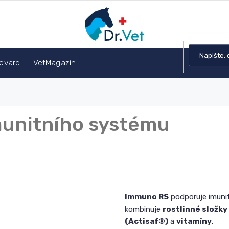
devard
VetMagazín
unitního systému
Immuno RS
podporuje imunit
kombinuje
rostlinné složky
(Actisaf®)
a
vitamíny
.