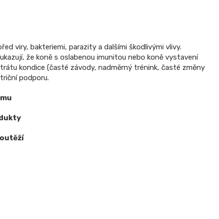
ed viry, bakteriemi, parazity a dalšími škodlivými vlivy.
ukazují, že koně s oslabenou imunitou nebo koně vystavení
trátu kondice (časté závody, nadměrný trénink, časté změny
utriční podporu.
ému
odukty
soutěží