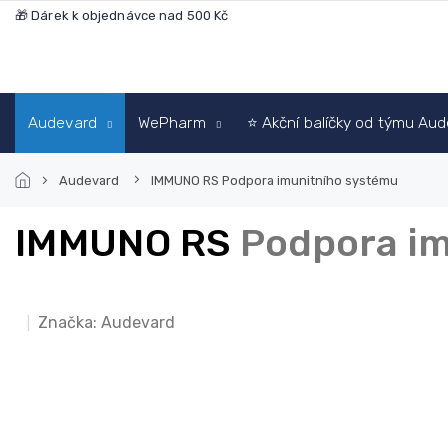
Přejít
🎁 Dárek k objednávce nad 500 Kč
na
obsah
Audevard
WePharm
⭐ Akční balíčky od týmu Au
Audevard
IMMUNO RS
Podpora imunitního systému
IMMUNO RS
Podpora im
Značka:
Audevard