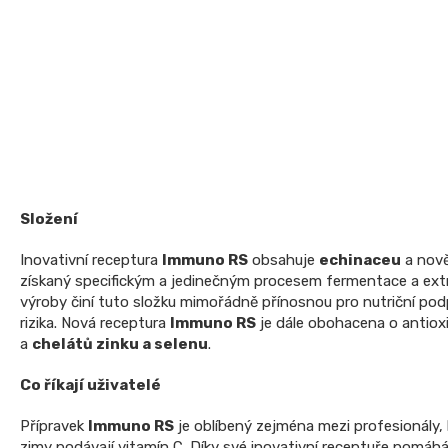
Složení
Inovativní receptura
Immuno RS
obsahuje
echinaceu
a nov
získaný specifickým a jedinečným procesem fermentace a ext
výroby činí tuto složku mimořádně přínosnou pro nutriční po
rizika. Nová receptura
Immuno RS
je dále obohacena o antiox
a
chelátů zinku a selenu
.
Co říkají uživatelé
Přípravek
Immuno RS
je oblíbený zejména mezi profesionály,
zimy podávají vitamín C. Díky své inovativní receptuře pomáh