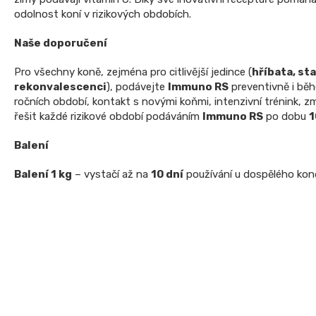
odolnost koní v rizikových obdobích.
Naše doporučení
Pro všechny koně, zejména pro citlivější jedince (
hříbata, st
rekonvalescenci
), podávejte
Immuno RS
preventivně i bě
ročních období, kontakt s novými koňmi, intenzivní trénink, 
řešit každé rizikové období podáváním
Immuno RS
po dobu
1
Balení
Balení 1 kg
– vystačí až na
10 dní
používání u dospělého kon