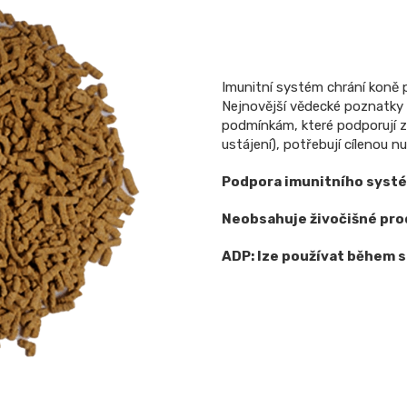
Imunitní systém chrání koně př
Nejnovější vědecké poznatky 
podmínkám, které podporují z
ustájení), potřebují cílenou n
Podpora imunitního syst
Neobsahuje živočišné pr
ADP: lze používat během 