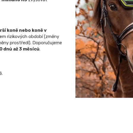
arší koně nebo koně v
hem rizikových období (změny
změny prostředí). Doporučujeme
0 dnů až 3 měsíců
.
ě.