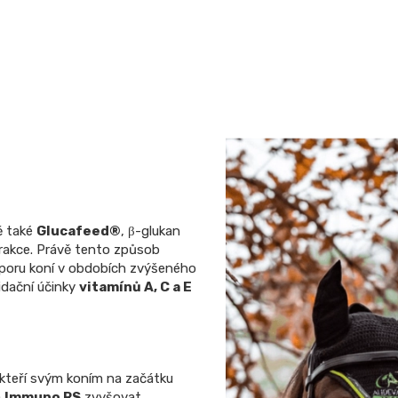
ě také
Glucafeed®
, β-glukan
rakce. Právě tento způsob
dporu koní v obdobích zvýšeného
idační účinky
vitamínů A, C a E
 kteří svým koním na začátku
á
Immuno RS
zvyšovat