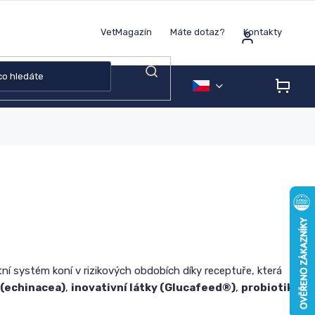
VetMagazín
Máte dotaz?
Kontakty
NÁK
KOŠÍ
ní systém koní v rizikových obdobích díky receptuře, která
 (echinacea)
,
inovativní látky (Glucafeed®)
,
probiotika