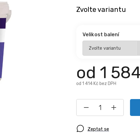
Zvolte variantu
Velikost balení
od
1 58
od
1 414 Kč
bez DPH
Zeptat se