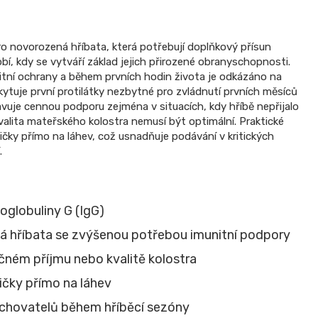
o novorozená hříbata, která potřebují doplňkový přísun
bí, kdy se vytváří základ jejich přirozené obranyschopnosti.
nitní ochrany a během prvních hodin života je odkázáno na
kytuje první protilátky nezbytné pro zvládnutí prvních měsíců
je cennou podporu zejména v situacích, kdy hříbě nepřijalo
alita mateřského kolostra nemusí být optimální. Praktické
čky přímo na láhev, což usnadňuje podávání v kritických
.
globuliny G (IgG)
á hříbata se zvýšenou potřebou imunitní podpory
ném příjmu nebo kvalitě kolostra
čky přímo na láhev
chovatelů během hříběcí sezóny