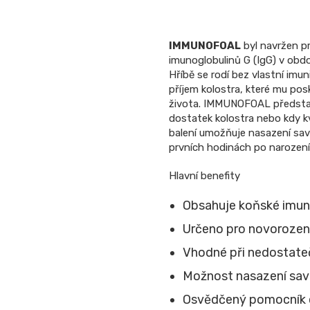
IMMUNOFOAL
byl navržen pr
imunoglobulinů G (IgG) v obdo
Hříbě se rodí bez vlastní imu
příjem kolostra, které mu pos
života. IMMUNOFOAL představu
dostatek kolostra nebo kdy kv
balení umožňuje nasazení savi
prvních hodinách po narození
Hlavní benefity
Obsahuje koňské imuno
Určeno pro novorozen
Vhodné při nedostateč
Možnost nasazení savi
Osvědčený pomocník 