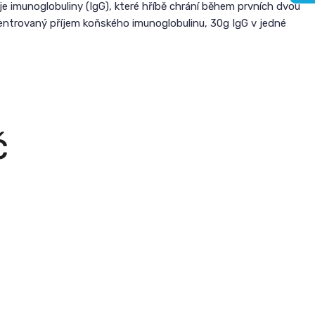
je imunoglobuliny (IgG), které hříbě chrání během prvních dvou
entrovaný příjem koňského imunoglobulinu, 30g IgG v jedné
č