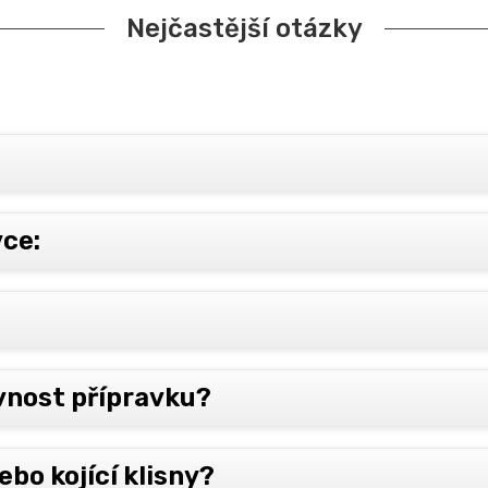
Nejčastější otázky
vce:
ávnost přípravku?
ebo kojící klisny?