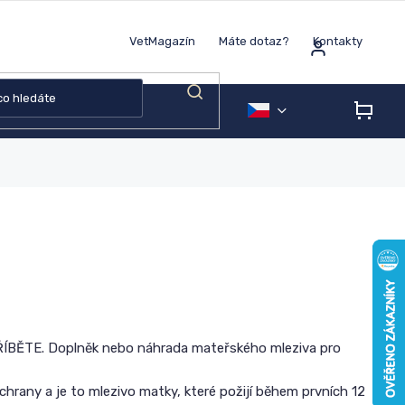
VetMagazín
Máte dotaz?
Kontakty
NÁK
KOŠÍ
ĚTE. Doplněk nebo náhrada mateřského mleziva pro
ochrany a je to mlezivo matky, které požijí během prvních 12