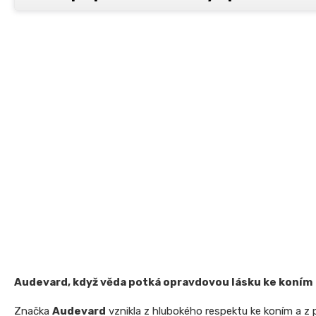
Audevard, když věda potká opravdovou lásku ke koním
Značka
Audevard
vznikla z hlubokého respektu ke koním a z př