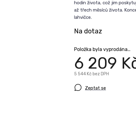
hodin života, což jim poskytu
až třech měsíců života. Konc
lahvičce.
Na dotaz
Položka byla vyprodána…
6 209 K
5 544 Kč bez DPH
Zeptat se