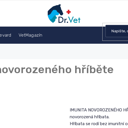
devard
VetMagazín
novorozeného hříběte
IMUNITA NOVOROZENÉHO HŘÍB
novorozená hříbata.
Hříbata se rodí bez imunitní 