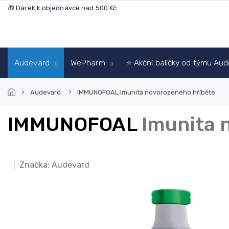
Přejít
🎁 Dárek k objednávce nad 500 Kč
na
obsah
Audevard
WePharm
⭐ Akční balíčky od týmu Au
Audevard
IMMUNOFOAL
Imunita novorozeného hříběte
IMMUNOFOAL
Imunita 
Značka:
Audevard