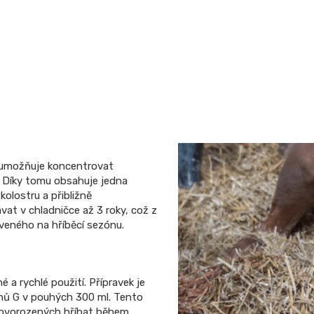
á umožňuje koncentrovat
y. Díky tomu obsahuje jedna
olostru a přibližně
at v chladničce až 3 roky, což z
aveného na hříběcí sezónu.
a rychlé použití. Přípravek je
inů G v pouhých 300 ml. Tento
novorozených hříbat během