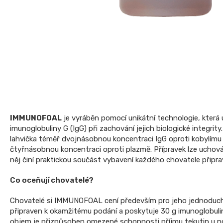
IMMUNOFOAL
je vyráběn pomocí unikátní technologie, kter
imunoglobuliny G (IgG) při zachování jejich biologické integrit
lahvička téměř dvojnásobnou koncentraci IgG oproti kobylímu k
čtyřnásobnou koncentraci oproti plazmě. Přípravek lze uchováv
něj činí praktickou součást vybavení každého chovatele připr
Co oceňují chovatelé?
Chovatelé si IMMUNOFOAL cení především pro jeho jednoduché 
připraven k okamžitému podání a poskytuje 30 g imunoglobul
objem je přizpůsoben omezené schopnosti příjmu tekutin u 