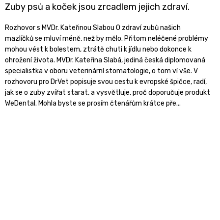
Zuby psů a koček jsou zrcadlem jejich zdraví.
Rozhovor s MVDr. Kateřinou Slabou O zdraví zubů našich
mazlíčků se mluví méně, než by mělo. Přitom neléčené problémy
mohou vést k bolestem, ztrátě chuti k jídlu nebo dokonce k
ohrožení života. MVDr. Kateřina Slabá, jediná česká diplomovaná
specialistka v oboru veterinární stomatologie, o tom ví vše. V
rozhovoru pro DrVet popisuje svou cestu k evropské špičce, radí,
jak se o zuby zvířat starat, a vysvětluje, proč doporučuje produkt
WeDental. Mohla byste se prosím čtenářům krátce pře...