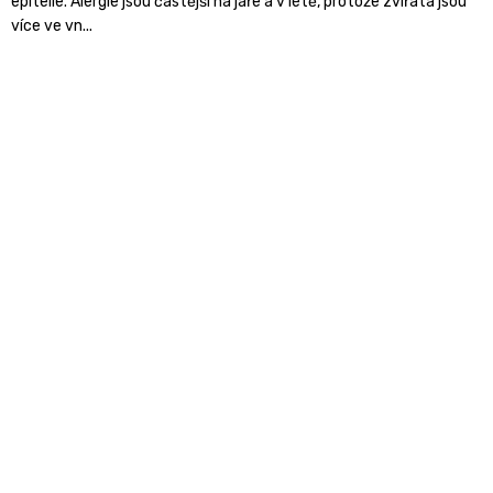
epitelie. Alergie jsou častější na jaře a v létě, protože zvířata jsou
více ve vn...