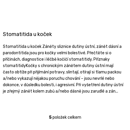
Stomatitida u koček
Stomatitida u koček Záněty sliznice dutiny ústní, zánět dásní a
parodontitida jsou pro kočky velmi bolestivé. Přečtěte si o
příčinách, diagnostice i léčbě kočičí stomatitidy. Příznaky
stomatitidyKočky s chronickým zánětem dutiny ústní mají
často obtíže při přijímání potravy, slintají, otírají si tlamu packou
a/nebo vykazují nějakou poruchu chování – jsou nevrlé nebo
dokonce, v důsledku bolesti, i agresivní. Při vyšetření dutiny ústní
je zřejmý zánět kolem zubů a/nebo dásně jsou zarudlé a zán...
5
položek celkem
O
v