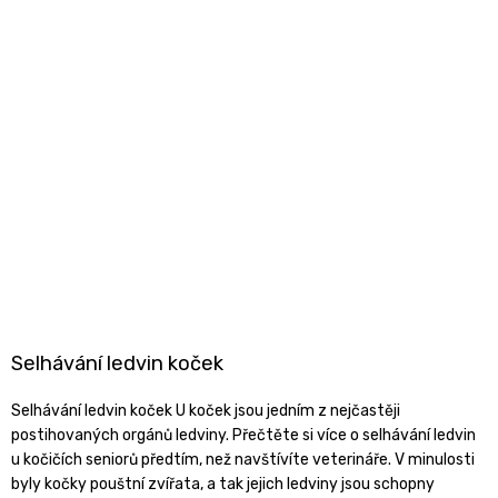
Selhávání ledvin koček
Selhávání ledvin koček U koček jsou jedním z nejčastěji
postihovaných orgánů ledviny. Přečtěte si více o selhávání ledvin
u kočičích seniorů předtím, než navštívíte veterináře. V minulosti
byly kočky pouštní zvířata, a tak jejich ledviny jsou schopny