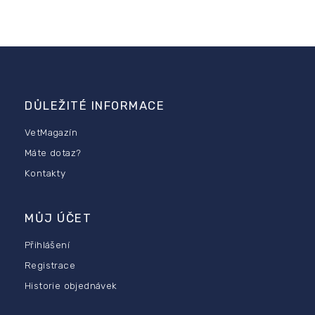
l
á
d
a
c
í
Z
p
á
r
p
DŮLEŽITÉ INFORMACE
v
a
k
t
VetMagazín
y
í
v
Máte dotaz?
ý
Kontakty
p
i
s
u
MŮJ ÚČET
Přihlášení
Registrace
Historie objednávek