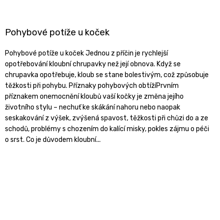
Pohybové potíže u koček
Pohybové potíže u koček Jednou z příčin je rychlejší
opotřebování kloubní chrupavky než její obnova. Když se
chrupavka opotřebuje, kloub se stane bolestivým, což způsobuje
těžkosti při pohybu. Příznaky pohybových obtížíPrvním
příznakem onemocnění kloubů vaší kočky je změna jejího
životního stylu – nechuť ke skákání nahoru nebo naopak
seskakování z výšek, zvýšená spavost, těžkosti při chůzi do a ze
schodů, problémy s chozením do kalící misky, pokles zájmu o péči
o srst. Co je důvodem kloubní...