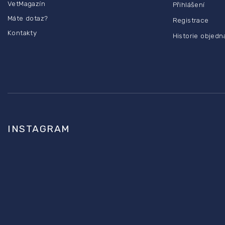
VetMagazín
Přihlášení
t
Máte dotaz?
Registrace
í
Kontakty
Historie objedn
INSTAGRAM