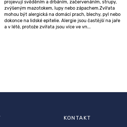
projevují svěděním a drbáním, začervenáním, strupy,
zvýšeným mazotokem, lupy nebo zápachem.Zvířata
mohou být alergická na domácí prach, blechy, pyl nebo
dokonce na lidské epitelie. Alergie jsou častější na jaře
a v létě, protože zvířata jsou více ve vn...
O
v
l
á
d
a
c
í
p
r
v
T
KONTAKT
k