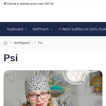
Přejít
🎁 Dárek k objednávce nad 500 Kč
na
obsah
Audevard
WePharm
⭐ Akční balíčky od týmu Au
VetMagazín
Psi
Psi
V
ý
p
i
s