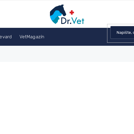
devard
VetMagazín