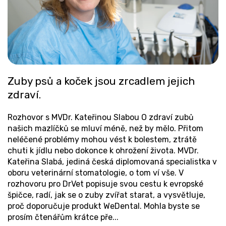
č
l
á
n
k
ů
Zuby psů a koček jsou zrcadlem jejich
zdraví.
Rozhovor s MVDr. Kateřinou Slabou O zdraví zubů
našich mazlíčků se mluví méně, než by mělo. Přitom
neléčené problémy mohou vést k bolestem, ztrátě
chuti k jídlu nebo dokonce k ohrožení života. MVDr.
Kateřina Slabá, jediná česká diplomovaná specialistka v
oboru veterinární stomatologie, o tom ví vše. V
rozhovoru pro DrVet popisuje svou cestu k evropské
špičce, radí, jak se o zuby zvířat starat, a vysvětluje,
proč doporučuje produkt WeDental. Mohla byste se
prosím čtenářům krátce pře...