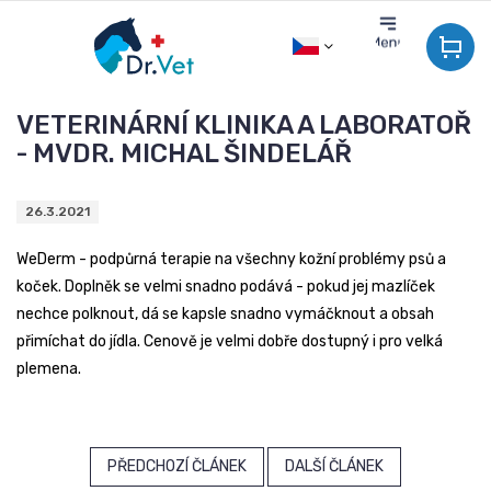
Přejít
na
obsah
VETERINÁRNÍ KLINIKA A LABORATOŘ
- MVDR. MICHAL ŠINDELÁŘ
26.3.2021
WeDerm
- podpůrná terapie na všechny kožní problémy psů a
koček. Doplněk se velmi snadno podává - pokud jej mazlíček
nechce polknout, dá se kapsle snadno vymáčknout a obsah
přimíchat do jídla. Cenově je velmi dobře dostupný i pro velká
plemena.
PŘEDCHOZÍ ČLÁNEK
DALŠÍ ČLÁNEK