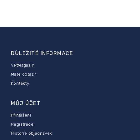
Z
á
p
DŮLEŽITÉ INFORMACE
a
t
VetMagazín
í
Máte dotaz?
Kontakty
MŮJ ÚČET
Přihlášení
Registrace
Historie objednávek